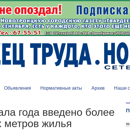
Объявления
Нормативные акты
Архив
Наши с
ала года введено более
П
х метров жилья
06