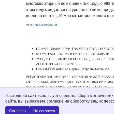
многоквартирный дом общей площадью 988 тыс
этом году ожидается на уровне не ниже пред
введено почти 1,19 млн кв. метров жилого фо
Фото:
https://t.me/pool_56
НАИМЕНОВАНИЕ СМИ: ГВАРДЕЕЦ ТРУДА. НОВОТР
ФОРМА РАСПРОСТРАНЕНИЯ: СЕТЕВОЕ ИЗДАНИЕ
УЧРЕДИТЕЛЬ: АКЦИОНЕРНОЕ ОБЩЕСТВО «РЕГИ
АГЕНТСТВО «ОРЕНБУРЖЬЕ»
ГЛАВНЫЙ РЕДАКТОР: Сергей Петрович Мясников
РЕГИСТРАЦИОННЫЙ НОМЕР: СЕРИЯ ЭЛ № ФС77-89227 ОТ
СФЕРЕ СВЯЗИ, ИНФОРМАЦИОННЫХ ТЕХНОЛОГИЙ И МАСС
НОВОТРОИЦК» МАТЕРИАЛЫ ОХРАНЯЮТСЯ В СООТВЕТСТ
РЕДАКЦИЕЙ С ОБЯЗАТЕЛЬНОЙ АКТИВНОЙ ССЫЛКОЙ НА 
Настоящий сайт использует средства сбора метрически
ИЗДАНИИ «ГВАРДЕЕЦ ТРУДА. НОВОТРОИЦК», А ТАКЖЕ З
сайта, вы выражаете согласие на обработку ваших перс
Политика о персональных данных
Согласен
Не согласен