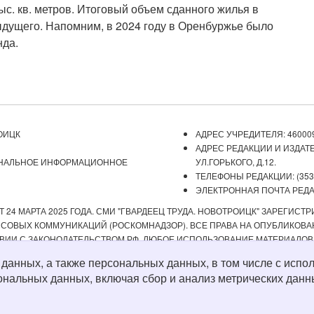
. кв. метров. Итоговый объем сданного жилья в
ыдущего. Напомним, в 2024 году в Оренбуржье было
нда.
ОИЦК
АДРЕС УЧРЕДИТЕЛЯ: 460009
АДРЕС РЕДАКЦИИ И ИЗДАТЕ
ОНАЛЬНОЕ ИНФОРМАЦИОННОЕ
УЛ.ГОРЬКОГО, Д.12.
ТЕЛЕФОНЫ РЕДАКЦИИ: (3537) 
ЭЛЕКТРОННАЯ ПОЧТА РЕДАКЦ
 24 МАРТА 2025 ГОДА. СМИ "ГВАРДЕЕЦ ТРУДА. НОВОТРОИЦК" ЗАРЕГИС
ОВЫХ КОММУНИКАЦИЙ (РОСКОМНАДЗОР). ВСЕ ПРАВА НА ОПУБЛИКОВАН
ВИИ С ЗАКОНОДАТЕЛЬСТВОМ РФ. ЛЮБОЕ ИСПОЛЬЗОВАНИЕ МАТЕРИАЛОВ
ИСТОЧНИК. РЕДАКЦИЯ НЕ НЕСЕТ ОТВЕТСТВЕННОСТИ ЗА ДОСТОВЕРНОС
х данных, а также персональных данных, в том числе с ис
А СОДЕРЖАНИЕ ВЕБ-САЙТОВ, НА КОТОРЫЕ ДАНЫ ГИПЕРССЫЛКИ. ДЛЯ ДЕТЕ
ональных данных, включая сбор и анализ метрических данн