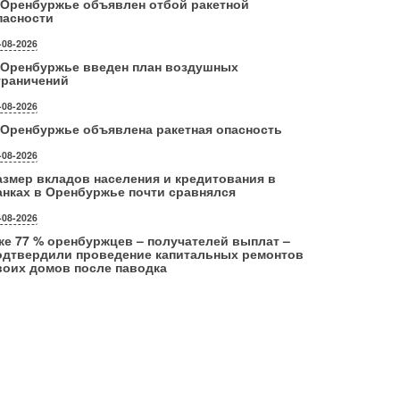
 Оренбуржье объявлен отбой ракетной
пасности
-08-2026
 Оренбуржье введен план воздушных
граничений
-08-2026
 Оренбуржье объявлена ракетная опасность
-08-2026
азмер вкладов населения и кредитования в
анках в Оренбуржье почти сравнялся
-08-2026
же 77 % оренбуржцев – получателей выплат –
одтвердили проведение капитальных ремонтов
воих домов после паводка