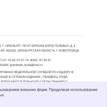
, Г. ОРЕНБУРГ, ПР-КТ БРАТЬЕВ КОРОСТЕЛЕВЫХ, Д. 4
ЛЯ: 462353, ОРЕНБУРГСКАЯ ОБЛАСТЬ, Г.НОВОТРОИЦК,
67-16-42; 67-57-74. ФАКС: 67-55-51.
ИИ: gvardeets_truda@mail.ru
ТРИРОВАНО ФЕДЕРАЛЬНОЙ СЛУЖБОЙ ПО НАДЗОРУ В
НЫЕ В СЕТЕВОМ ИЗДАНИИ «ГВАРДЕЕЦ ТРУДА.
 ДОПУСКАЕТСЯ ТОЛЬКО ПО СОГЛАСОВАНИЮ С
ТЬ РЕКЛАМНЫХ МАТЕРИАЛОВ, РАЗМЕЩЕННЫХ В СЕТЕВОМ
пользованием внешних форм. Продолжая использование
Й СТАРШЕ 16 ЛЕТ.
ых.