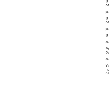
В
о
06
В
о
06
В
06
Р
б
06
У
п
с