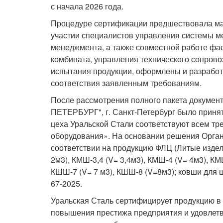
с начала 2026 года.
Процедуре сертификации предшествовала ма
участии специалистов управления системы м
менеджмента, а также совместной работе фа
комбината, управления технического сопров
испытания продукции, оформлены и разрабо
соответствия заявленным требованиям.
После рассмотрения полного пакета документ
ПЕТЕРБУРГ", г. Санкт-Петербург было приня
цеха Уральской Стали соответствуют всем т
оборудования». На основании решения Орга
соответствии на продукцию ФЛЦ (Литые издел
2м3), КМШ-3,4 (V= 3,4м3), КМШ-4 (V= 4м3), КМ
КШШ-7 (V= 7 м3), КШШ-8 (V=8м3); ковши для ш
67-2025.
Уральская Сталь сертифицирует продукцию в
повышения престижа предприятия и удовлет