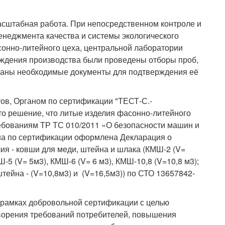
сштабная работа. При непосредственном контроле и
енеджмента качества и системы экологического
сонно-литейного цеха, центральной лаборатории
ождения производства были проведены отборы проб,
таны необходимые документы для подтверждения её
ов, Органом по сертификации "ТЕСТ-С.-
то решение, что литые изделия фасонно-литейного
ребованиям ТР ТС 010/2011 «О безопасности машин и
на по сертификации оформлена Декларация о
ия - ковши для меди, штейна и шлака (КМШ-2 (V=
Ш-5 (V= 5м3), КМШ-6 (V= 6 м3), КМШ-10,8 (V=10,8 м3);
тейна - (V=10,8м3) и (V=16,5м3)) по СТО 13657842-
 рамках добровольной сертификации с целью
ворения требований потребителей, повышения