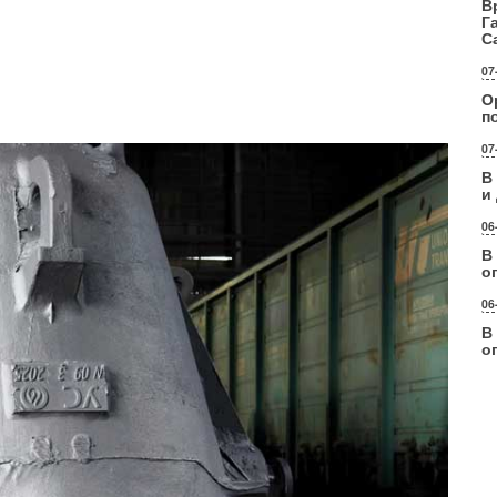
В
Г
С
07
О
п
07
В
и
06
В
о
06
В
о