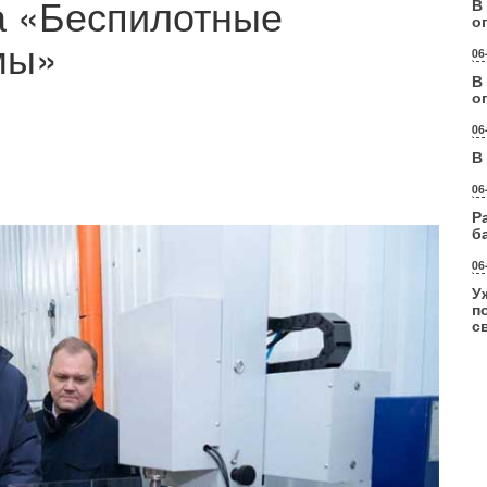
а «Беспилотные
В
о
мы»
06
В
о
06
В
06
Р
б
06
У
п
с