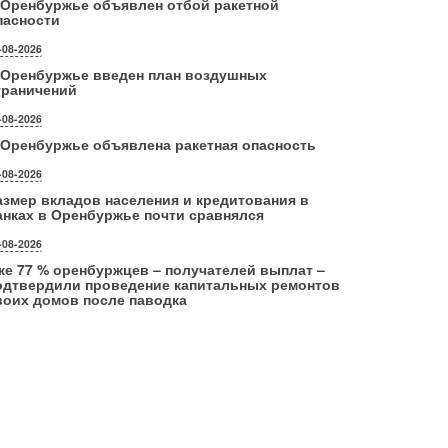
 Оренбуржье объявлен отбой ракетной
пасности
-08-2026
 Оренбуржье введен план воздушных
граничений
-08-2026
 Оренбуржье объявлена ракетная опасность
-08-2026
азмер вкладов населения и кредитования в
анках в Оренбуржье почти сравнялся
-08-2026
же 77 % оренбуржцев – получателей выплат –
одтвердили проведение капитальных ремонтов
воих домов после паводка