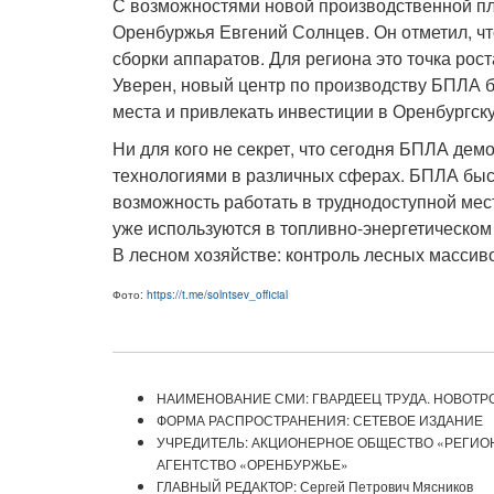
С возможностями новой производственной пл
Оренбуржья Евгений Солнцев. Он отметил, что
сборки аппаратов. Для региона это точка рос
Уверен, новый центр по производству БПЛА б
места и привлекать инвестиции в Оренбургск
Ни для кого не секрет, что сегодня БПЛА д
технологиями в различных сферах. БПЛА быст
возможность работать в труднодоступной мес
уже используются в топливно-энергетическом
В лесном хозяйстве: контроль лесных массив
Фото:
https://t.me/solntsev_official
НАИМЕНОВАНИЕ СМИ: ГВАРДЕЕЦ ТРУДА. НОВОТР
ФОРМА РАСПРОСТРАНЕНИЯ: СЕТЕВОЕ ИЗДАНИЕ
УЧРЕДИТЕЛЬ: АКЦИОНЕРНОЕ ОБЩЕСТВО «РЕГИ
АГЕНТСТВО «ОРЕНБУРЖЬЕ»
ГЛАВНЫЙ РЕДАКТОР: Сергей Петрович Мясников