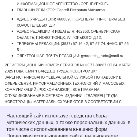
ИНФОРМАЦИОННОЕ АГЕНТСТВО «ОРЕНБУРЖЬЕ»
ГЛАВНЫЙ РЕДАКТОР: Сергей Петрович Мясников
АДРЕС УЧРЕДИТЕЛЯ: 460009, Г. ОРЕНБУРГ, ПР-КТ БРАТЬЕВ
КОРОСТЕЛЕВЫХ, Д. 4
АДРЕС РЕДАКЦИИ И ИЗДАТЕЛЯ: 462353, ОРЕНБУРГСКАЯ
ОБЛАСТЬ, Г.НОВОТРОИЦК, УЛ.ГОРЬКОГО, Д.12.
ТЕЛЕФОНЫ РЕДАКЦИИ: (3537) 67-16-42; 67-57-74. ФАКС: 67-55-
51.
ЭЛЕКТРОННАЯ ПОЧТА РЕДАКЦИИ: gvardeets_truda@mail.ru
РЕГИСТРАЦИОННЫЙ НОМЕР: СЕРИЯ ЭЛ № ФС77-89227 ОТ 24 МАРТА
2025 ГОДА. СМИ "ГВАРДЕЕЦ ТРУДА. НОВОТРОИЦК"
ЗАРЕГИСТРИРОВАНО ФЕДЕРАЛЬНОЙ СЛУЖБОЙ ПО НАДЗОРУ В
СФЕРЕ СВЯЗИ, ИНФОРМАЦИОННЫХ ТЕХНОЛОГИЙ И МАССОВЫХ
КОММУНИКАЦИЙ (РОСКОМНАДЗОР). ВСЕ ПРАВА НА
ОПУБЛИКОВАННЫЕ В СЕТЕВОМ ИЗДАНИИ «ГВАРДЕЕЦ ТРУДА.
НОВОТРОИЦК» МАТЕРИАЛЫ ОХРАНЯЮТСЯ В СООТВЕТСТВИИ С
ЗАКОНОДАТЕЛЬСТВОМ РФ. ЛЮБОЕ ИСПОЛЬЗОВАНИЕ МАТЕРИАЛОВ
ДОПУСКАЕТСЯ ТОЛЬКО ПО СОГЛАСОВАНИЮ С РЕДАКЦИЕЙ С
Настоящий сайт использует средства сбора
ОБЯЗАТЕЛЬНОЙ АКТИВНОЙ ССЫЛКОЙ НА ИСТОЧНИК. РЕДАКЦИЯ НЕ
метрических данных, а также персональных данных, в
НЕСЕТ ОТВЕТСТВЕННОСТИ ЗА ДОСТОВЕРНОСТЬ РЕКЛАМНЫХ
том числе с использованием внешних форм.
МАТЕРИАЛОВ, РАЗМЕЩЕННЫХ В СЕТЕВОМ ИЗДАНИИ «ГВАРДЕЕЦ
Продолжая использование сайта, вы выражаете