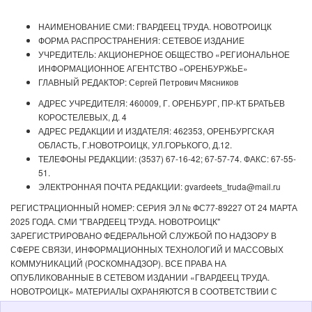
НАИМЕНОВАНИЕ СМИ: ГВАРДЕЕЦ ТРУДА. НОВОТРОИЦК
ФОРМА РАСПРОСТРАНЕНИЯ: СЕТЕВОЕ ИЗДАНИЕ
УЧРЕДИТЕЛЬ: АКЦИОНЕРНОЕ ОБЩЕСТВО «РЕГИОНАЛЬНОЕ
ИНФОРМАЦИОННОЕ АГЕНТСТВО «ОРЕНБУРЖЬЕ»
ГЛАВНЫЙ РЕДАКТОР: Сергей Петрович Мясников
АДРЕС УЧРЕДИТЕЛЯ: 460009, Г. ОРЕНБУРГ, ПР-КТ БРАТЬЕВ
КОРОСТЕЛЕВЫХ, Д. 4
АДРЕС РЕДАКЦИИ И ИЗДАТЕЛЯ: 462353, ОРЕНБУРГСКАЯ
ОБЛАСТЬ, Г.НОВОТРОИЦК, УЛ.ГОРЬКОГО, Д.12.
ТЕЛЕФОНЫ РЕДАКЦИИ: (3537) 67-16-42; 67-57-74. ФАКС: 67-55-
51.
ЭЛЕКТРОННАЯ ПОЧТА РЕДАКЦИИ: gvardeets_truda@mail.ru
РЕГИСТРАЦИОННЫЙ НОМЕР: СЕРИЯ ЭЛ № ФС77-89227 ОТ 24 МАРТА
2025 ГОДА. СМИ "ГВАРДЕЕЦ ТРУДА. НОВОТРОИЦК"
ЗАРЕГИСТРИРОВАНО ФЕДЕРАЛЬНОЙ СЛУЖБОЙ ПО НАДЗОРУ В
СФЕРЕ СВЯЗИ, ИНФОРМАЦИОННЫХ ТЕХНОЛОГИЙ И МАССОВЫХ
КОММУНИКАЦИЙ (РОСКОМНАДЗОР). ВСЕ ПРАВА НА
ОПУБЛИКОВАННЫЕ В СЕТЕВОМ ИЗДАНИИ «ГВАРДЕЕЦ ТРУДА.
НОВОТРОИЦК» МАТЕРИАЛЫ ОХРАНЯЮТСЯ В СООТВЕТСТВИИ С
ЗАКОНОДАТЕЛЬСТВОМ РФ. ЛЮБОЕ ИСПОЛЬЗОВАНИЕ МАТЕРИАЛОВ