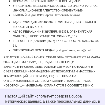
ФОРМА РАСПРОСТРАНЕНИЯ: СЕТЕВОЕ ИЗДАНИЕ
УЧРЕДИТЕЛЬ: АКЦИОНЕРНОЕ ОБЩЕСТВО «РЕГИОНАЛЬНОЕ
ИНФОРМАЦИОННОЕ АГЕНТСТВО «ОРЕНБУРЖЬЕ»
ГЛАВНЫЙ РЕДАКТОР: Сергей Петрович Мясников
АДРЕС УЧРЕДИТЕЛЯ: 460009, Г. ОРЕНБУРГ, ПР-КТ БРАТЬЕВ
КОРОСТЕЛЕВЫХ, Д. 4
АДРЕС РЕДАКЦИИ И ИЗДАТЕЛЯ: 462353, ОРЕНБУРГСКАЯ
ОБЛАСТЬ, Г.НОВОТРОИЦК, УЛ.ГОРЬКОГО, Д.12.
ТЕЛЕФОНЫ РЕДАКЦИИ: (3537) 67-16-42; 67-57-74. ФАКС: 67-55-
51.
ЭЛЕКТРОННАЯ ПОЧТА РЕДАКЦИИ: gvardeets_truda@mail.ru
РЕГИСТРАЦИОННЫЙ НОМЕР: СЕРИЯ ЭЛ № ФС77-89227 ОТ 24 МАРТА
2025 ГОДА. СМИ "ГВАРДЕЕЦ ТРУДА. НОВОТРОИЦК"
ЗАРЕГИСТРИРОВАНО ФЕДЕРАЛЬНОЙ СЛУЖБОЙ ПО НАДЗОРУ В
СФЕРЕ СВЯЗИ, ИНФОРМАЦИОННЫХ ТЕХНОЛОГИЙ И МАССОВЫХ
КОММУНИКАЦИЙ (РОСКОМНАДЗОР). ВСЕ ПРАВА НА
ОПУБЛИКОВАННЫЕ В СЕТЕВОМ ИЗДАНИИ «ГВАРДЕЕЦ ТРУДА.
НОВОТРОИЦК» МАТЕРИАЛЫ ОХРАНЯЮТСЯ В СООТВЕТСТВИИ С
ЗАКОНОДАТЕЛЬСТВОМ РФ. ЛЮБОЕ ИСПОЛЬЗОВАНИЕ МАТЕРИАЛОВ
ДОПУСКАЕТСЯ ТОЛЬКО ПО СОГЛАСОВАНИЮ С РЕДАКЦИЕЙ С
Настоящий сайт использует средства сбора
ОБЯЗАТЕЛЬНОЙ АКТИВНОЙ ССЫЛКОЙ НА ИСТОЧНИК. РЕДАКЦИЯ НЕ
метрических данных, а также персональных данных, в
НЕСЕТ ОТВЕТСТВЕННОСТИ ЗА ДОСТОВЕРНОСТЬ РЕКЛАМНЫХ