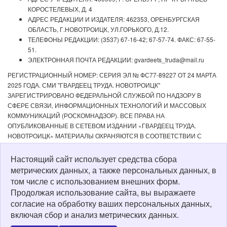
КОРОСТЕЛЕВЫХ, Д. 4
АДРЕС РЕДАКЦИИ И ИЗДАТЕЛЯ: 462353, ОРЕНБУРГСКАЯ
ОБЛАСТЬ, Г.НОВОТРОИЦК, УЛ.ГОРЬКОГО, Д.12.
ТЕЛЕФОНЫ РЕДАКЦИИ: (3537) 67-16-42; 67-57-74. ФАКС: 67-55-
51.
ЭЛЕКТРОННАЯ ПОЧТА РЕДАКЦИИ: gvardeets_truda@mail.ru
РЕГИСТРАЦИОННЫЙ НОМЕР: СЕРИЯ ЭЛ № ФС77-89227 ОТ 24 МАРТА
2025 ГОДА. СМИ "ГВАРДЕЕЦ ТРУДА. НОВОТРОИЦК"
ЗАРЕГИСТРИРОВАНО ФЕДЕРАЛЬНОЙ СЛУЖБОЙ ПО НАДЗОРУ В
СФЕРЕ СВЯЗИ, ИНФОРМАЦИОННЫХ ТЕХНОЛОГИЙ И МАССОВЫХ
КОММУНИКАЦИЙ (РОСКОМНАДЗОР). ВСЕ ПРАВА НА
ОПУБЛИКОВАННЫЕ В СЕТЕВОМ ИЗДАНИИ «ГВАРДЕЕЦ ТРУДА.
НОВОТРОИЦК» МАТЕРИАЛЫ ОХРАНЯЮТСЯ В СООТВЕТСТВИИ С
ЗАКОНОДАТЕЛЬСТВОМ РФ. ЛЮБОЕ ИСПОЛЬЗОВАНИЕ МАТЕРИАЛОВ
ДОПУСКАЕТСЯ ТОЛЬКО ПО СОГЛАСОВАНИЮ С РЕДАКЦИЕЙ С
Настоящий сайт использует средства сбора
ОБЯЗАТЕЛЬНОЙ АКТИВНОЙ ССЫЛКОЙ НА ИСТОЧНИК. РЕДАКЦИЯ НЕ
метрических данных, а также персональных данных, в
НЕСЕТ ОТВЕТСТВЕННОСТИ ЗА ДОСТОВЕРНОСТЬ РЕКЛАМНЫХ
том числе с использованием внешних форм.
МАТЕРИАЛОВ, РАЗМЕЩЕННЫХ В СЕТЕВОМ ИЗДАНИИ «ГВАРДЕЕЦ
Продолжая использование сайта, вы выражаете
ТРУДА. НОВОТРОИЦК», А ТАКЖЕ ЗА СОДЕРЖАНИЕ ВЕБ-САЙТОВ, НА
согласие на обработку ваших персональных данных,
КОТОРЫЕ ДАНЫ ГИПЕРССЫЛКИ. ДЛЯ ДЕТЕЙ СТАРШЕ 16 ЛЕТ.
включая сбор и анализ метрических данных.
Политика о персональных данных