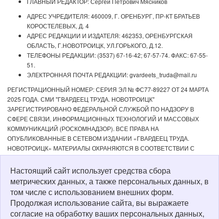
ГЛАВНЫЙ РЕДАКТОР: Сергей Петрович Мясников
АДРЕС УЧРЕДИТЕЛЯ: 460009, Г. ОРЕНБУРГ, ПР-КТ БРАТЬЕВ
КОРОСТЕЛЕВЫХ, Д. 4
АДРЕС РЕДАКЦИИ И ИЗДАТЕЛЯ: 462353, ОРЕНБУРГСКАЯ
ОБЛАСТЬ, Г.НОВОТРОИЦК, УЛ.ГОРЬКОГО, Д.12.
ТЕЛЕФОНЫ РЕДАКЦИИ: (3537) 67-16-42; 67-57-74. ФАКС: 67-55-
51.
ЭЛЕКТРОННАЯ ПОЧТА РЕДАКЦИИ: gvardeets_truda@mail.ru
РЕГИСТРАЦИОННЫЙ НОМЕР: СЕРИЯ ЭЛ № ФС77-89227 ОТ 24 МАРТА
2025 ГОДА. СМИ "ГВАРДЕЕЦ ТРУДА. НОВОТРОИЦК"
ЗАРЕГИСТРИРОВАНО ФЕДЕРАЛЬНОЙ СЛУЖБОЙ ПО НАДЗОРУ В
СФЕРЕ СВЯЗИ, ИНФОРМАЦИОННЫХ ТЕХНОЛОГИЙ И МАССОВЫХ
КОММУНИКАЦИЙ (РОСКОМНАДЗОР). ВСЕ ПРАВА НА
ОПУБЛИКОВАННЫЕ В СЕТЕВОМ ИЗДАНИИ «ГВАРДЕЕЦ ТРУДА.
НОВОТРОИЦК» МАТЕРИАЛЫ ОХРАНЯЮТСЯ В СООТВЕТСТВИИ С
ЗАКОНОДАТЕЛЬСТВОМ РФ. ЛЮБОЕ ИСПОЛЬЗОВАНИЕ МАТЕРИАЛОВ
ДОПУСКАЕТСЯ ТОЛЬКО ПО СОГЛАСОВАНИЮ С РЕДАКЦИЕЙ С
Настоящий сайт использует средства сбора
ОБЯЗАТЕЛЬНОЙ АКТИВНОЙ ССЫЛКОЙ НА ИСТОЧНИК. РЕДАКЦИЯ НЕ
метрических данных, а также персональных данных, в
НЕСЕТ ОТВЕТСТВЕННОСТИ ЗА ДОСТОВЕРНОСТЬ РЕКЛАМНЫХ
том числе с использованием внешних форм.
МАТЕРИАЛОВ, РАЗМЕЩЕННЫХ В СЕТЕВОМ ИЗДАНИИ «ГВАРДЕЕЦ
Продолжая использование сайта, вы выражаете
ТРУДА. НОВОТРОИЦК», А ТАКЖЕ ЗА СОДЕРЖАНИЕ ВЕБ-САЙТОВ, НА
согласие на обработку ваших персональных данных,
КОТОРЫЕ ДАНЫ ГИПЕРССЫЛКИ. ДЛЯ ДЕТЕЙ СТАРШЕ 16 ЛЕТ.