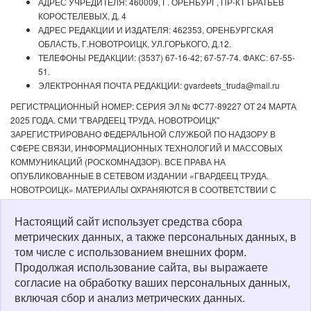
АДРЕС УЧРЕДИТЕЛЯ: 460009, Г. ОРЕНБУРГ, ПР-КТ БРАТЬЕВ
КОРОСТЕЛЕВЫХ, Д. 4
АДРЕС РЕДАКЦИИ И ИЗДАТЕЛЯ: 462353, ОРЕНБУРГСКАЯ
ОБЛАСТЬ, Г.НОВОТРОИЦК, УЛ.ГОРЬКОГО, Д.12.
ТЕЛЕФОНЫ РЕДАКЦИИ: (3537) 67-16-42; 67-57-74. ФАКС: 67-55-
51.
ЭЛЕКТРОННАЯ ПОЧТА РЕДАКЦИИ: gvardeets_truda@mail.ru
РЕГИСТРАЦИОННЫЙ НОМЕР: СЕРИЯ ЭЛ № ФС77-89227 ОТ 24 МАРТА
2025 ГОДА. СМИ "ГВАРДЕЕЦ ТРУДА. НОВОТРОИЦК"
ЗАРЕГИСТРИРОВАНО ФЕДЕРАЛЬНОЙ СЛУЖБОЙ ПО НАДЗОРУ В
СФЕРЕ СВЯЗИ, ИНФОРМАЦИОННЫХ ТЕХНОЛОГИЙ И МАССОВЫХ
КОММУНИКАЦИЙ (РОСКОМНАДЗОР). ВСЕ ПРАВА НА
ОПУБЛИКОВАННЫЕ В СЕТЕВОМ ИЗДАНИИ «ГВАРДЕЕЦ ТРУДА.
НОВОТРОИЦК» МАТЕРИАЛЫ ОХРАНЯЮТСЯ В СООТВЕТСТВИИ С
ЗАКОНОДАТЕЛЬСТВОМ РФ. ЛЮБОЕ ИСПОЛЬЗОВАНИЕ МАТЕРИАЛОВ
ДОПУСКАЕТСЯ ТОЛЬКО ПО СОГЛАСОВАНИЮ С РЕДАКЦИЕЙ С
Настоящий сайт использует средства сбора
ОБЯЗАТЕЛЬНОЙ АКТИВНОЙ ССЫЛКОЙ НА ИСТОЧНИК. РЕДАКЦИЯ НЕ
метрических данных, а также персональных данных, в
НЕСЕТ ОТВЕТСТВЕННОСТИ ЗА ДОСТОВЕРНОСТЬ РЕКЛАМНЫХ
том числе с использованием внешних форм.
МАТЕРИАЛОВ, РАЗМЕЩЕННЫХ В СЕТЕВОМ ИЗДАНИИ «ГВАРДЕЕЦ
Продолжая использование сайта, вы выражаете
ТРУДА. НОВОТРОИЦК», А ТАКЖЕ ЗА СОДЕРЖАНИЕ ВЕБ-САЙТОВ, НА
согласие на обработку ваших персональных данных,
КОТОРЫЕ ДАНЫ ГИПЕРССЫЛКИ. ДЛЯ ДЕТЕЙ СТАРШЕ 16 ЛЕТ.
включая сбор и анализ метрических данных.
Политика о персональных данных