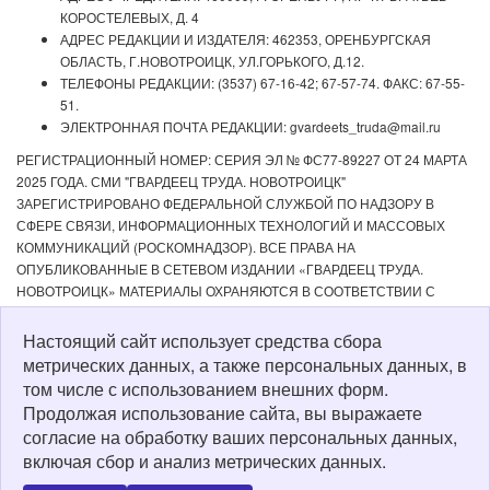
КОРОСТЕЛЕВЫХ, Д. 4
АДРЕС РЕДАКЦИИ И ИЗДАТЕЛЯ: 462353, ОРЕНБУРГСКАЯ
ОБЛАСТЬ, Г.НОВОТРОИЦК, УЛ.ГОРЬКОГО, Д.12.
ТЕЛЕФОНЫ РЕДАКЦИИ: (3537) 67-16-42; 67-57-74. ФАКС: 67-55-
51.
ЭЛЕКТРОННАЯ ПОЧТА РЕДАКЦИИ: gvardeets_truda@mail.ru
РЕГИСТРАЦИОННЫЙ НОМЕР: СЕРИЯ ЭЛ № ФС77-89227 ОТ 24 МАРТА
2025 ГОДА. СМИ "ГВАРДЕЕЦ ТРУДА. НОВОТРОИЦК"
ЗАРЕГИСТРИРОВАНО ФЕДЕРАЛЬНОЙ СЛУЖБОЙ ПО НАДЗОРУ В
СФЕРЕ СВЯЗИ, ИНФОРМАЦИОННЫХ ТЕХНОЛОГИЙ И МАССОВЫХ
КОММУНИКАЦИЙ (РОСКОМНАДЗОР). ВСЕ ПРАВА НА
ОПУБЛИКОВАННЫЕ В СЕТЕВОМ ИЗДАНИИ «ГВАРДЕЕЦ ТРУДА.
НОВОТРОИЦК» МАТЕРИАЛЫ ОХРАНЯЮТСЯ В СООТВЕТСТВИИ С
ЗАКОНОДАТЕЛЬСТВОМ РФ. ЛЮБОЕ ИСПОЛЬЗОВАНИЕ МАТЕРИАЛОВ
ДОПУСКАЕТСЯ ТОЛЬКО ПО СОГЛАСОВАНИЮ С РЕДАКЦИЕЙ С
Настоящий сайт использует средства сбора
ОБЯЗАТЕЛЬНОЙ АКТИВНОЙ ССЫЛКОЙ НА ИСТОЧНИК. РЕДАКЦИЯ НЕ
метрических данных, а также персональных данных, в
НЕСЕТ ОТВЕТСТВЕННОСТИ ЗА ДОСТОВЕРНОСТЬ РЕКЛАМНЫХ
том числе с использованием внешних форм.
МАТЕРИАЛОВ, РАЗМЕЩЕННЫХ В СЕТЕВОМ ИЗДАНИИ «ГВАРДЕЕЦ
Продолжая использование сайта, вы выражаете
ТРУДА. НОВОТРОИЦК», А ТАКЖЕ ЗА СОДЕРЖАНИЕ ВЕБ-САЙТОВ, НА
согласие на обработку ваших персональных данных,
КОТОРЫЕ ДАНЫ ГИПЕРССЫЛКИ. ДЛЯ ДЕТЕЙ СТАРШЕ 16 ЛЕТ.
включая сбор и анализ метрических данных.
Политика о персональных данных