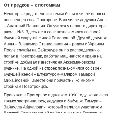
От предков – к потомкам
Некоторые родственники семьи были в числе первых
поселенцев села Пригорное. В их числе дедушка Анны
– Анатолий Павлович. Он учился у первого директора
школы №5. Здесь же в селе познакомился со своей
будущей супругой Ниной Романовной. Другой дедушка
Анны – Владимир Станиславович – родом с Украины.
После службы на Байконуре он по распределению
попал в Новотроицк, работал машинистом крана на
стройке, добывал известняк на Аккермановском
руднике. На одной из строек познакомился со своей
будущей женой – штукатуром-маляром Тамарой
Михайловной. Вместе они причастны ко многим
стройкам Новотроицка.
Приехали в Пригорное в далеком 1950 году, когда село
только застраивалось, дедушка и бабушка Тимура –
Зайнулла Абдуллович, который являлся участником
Великой Отечественной войны, и Фатима Газизовна,