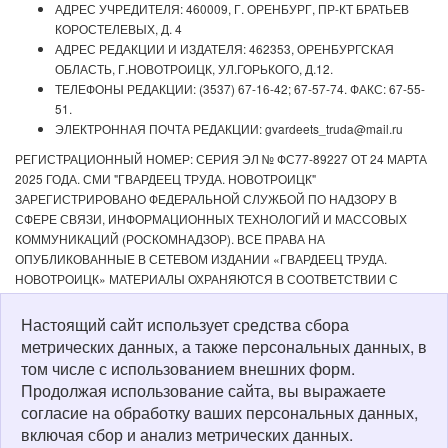
АДРЕС УЧРЕДИТЕЛЯ: 460009, Г. ОРЕНБУРГ, ПР-КТ БРАТЬЕВ
КОРОСТЕЛЕВЫХ, Д. 4
АДРЕС РЕДАКЦИИ И ИЗДАТЕЛЯ: 462353, ОРЕНБУРГСКАЯ
ОБЛАСТЬ, Г.НОВОТРОИЦК, УЛ.ГОРЬКОГО, Д.12.
ТЕЛЕФОНЫ РЕДАКЦИИ: (3537) 67-16-42; 67-57-74. ФАКС: 67-55-
51.
ЭЛЕКТРОННАЯ ПОЧТА РЕДАКЦИИ: gvardeets_truda@mail.ru
РЕГИСТРАЦИОННЫЙ НОМЕР: СЕРИЯ ЭЛ № ФС77-89227 ОТ 24 МАРТА
2025 ГОДА. СМИ "ГВАРДЕЕЦ ТРУДА. НОВОТРОИЦК"
ЗАРЕГИСТРИРОВАНО ФЕДЕРАЛЬНОЙ СЛУЖБОЙ ПО НАДЗОРУ В
СФЕРЕ СВЯЗИ, ИНФОРМАЦИОННЫХ ТЕХНОЛОГИЙ И МАССОВЫХ
КОММУНИКАЦИЙ (РОСКОМНАДЗОР). ВСЕ ПРАВА НА
ОПУБЛИКОВАННЫЕ В СЕТЕВОМ ИЗДАНИИ «ГВАРДЕЕЦ ТРУДА.
НОВОТРОИЦК» МАТЕРИАЛЫ ОХРАНЯЮТСЯ В СООТВЕТСТВИИ С
ЗАКОНОДАТЕЛЬСТВОМ РФ. ЛЮБОЕ ИСПОЛЬЗОВАНИЕ МАТЕРИАЛОВ
ДОПУСКАЕТСЯ ТОЛЬКО ПО СОГЛАСОВАНИЮ С РЕДАКЦИЕЙ С
Настоящий сайт использует средства сбора
ОБЯЗАТЕЛЬНОЙ АКТИВНОЙ ССЫЛКОЙ НА ИСТОЧНИК. РЕДАКЦИЯ НЕ
метрических данных, а также персональных данных, в
НЕСЕТ ОТВЕТСТВЕННОСТИ ЗА ДОСТОВЕРНОСТЬ РЕКЛАМНЫХ
том числе с использованием внешних форм.
МАТЕРИАЛОВ, РАЗМЕЩЕННЫХ В СЕТЕВОМ ИЗДАНИИ «ГВАРДЕЕЦ
Продолжая использование сайта, вы выражаете
ТРУДА. НОВОТРОИЦК», А ТАКЖЕ ЗА СОДЕРЖАНИЕ ВЕБ-САЙТОВ, НА
согласие на обработку ваших персональных данных,
КОТОРЫЕ ДАНЫ ГИПЕРССЫЛКИ. ДЛЯ ДЕТЕЙ СТАРШЕ 16 ЛЕТ.
включая сбор и анализ метрических данных.