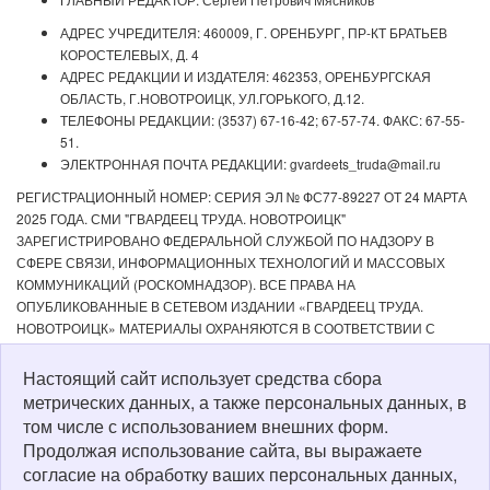
АДРЕС УЧРЕДИТЕЛЯ: 460009, Г. ОРЕНБУРГ, ПР-КТ БРАТЬЕВ
КОРОСТЕЛЕВЫХ, Д. 4
АДРЕС РЕДАКЦИИ И ИЗДАТЕЛЯ: 462353, ОРЕНБУРГСКАЯ
ОБЛАСТЬ, Г.НОВОТРОИЦК, УЛ.ГОРЬКОГО, Д.12.
ТЕЛЕФОНЫ РЕДАКЦИИ: (3537) 67-16-42; 67-57-74. ФАКС: 67-55-
51.
ЭЛЕКТРОННАЯ ПОЧТА РЕДАКЦИИ: gvardeets_truda@mail.ru
РЕГИСТРАЦИОННЫЙ НОМЕР: СЕРИЯ ЭЛ № ФС77-89227 ОТ 24 МАРТА
2025 ГОДА. СМИ "ГВАРДЕЕЦ ТРУДА. НОВОТРОИЦК"
ЗАРЕГИСТРИРОВАНО ФЕДЕРАЛЬНОЙ СЛУЖБОЙ ПО НАДЗОРУ В
СФЕРЕ СВЯЗИ, ИНФОРМАЦИОННЫХ ТЕХНОЛОГИЙ И МАССОВЫХ
КОММУНИКАЦИЙ (РОСКОМНАДЗОР). ВСЕ ПРАВА НА
ОПУБЛИКОВАННЫЕ В СЕТЕВОМ ИЗДАНИИ «ГВАРДЕЕЦ ТРУДА.
НОВОТРОИЦК» МАТЕРИАЛЫ ОХРАНЯЮТСЯ В СООТВЕТСТВИИ С
ЗАКОНОДАТЕЛЬСТВОМ РФ. ЛЮБОЕ ИСПОЛЬЗОВАНИЕ МАТЕРИАЛОВ
ДОПУСКАЕТСЯ ТОЛЬКО ПО СОГЛАСОВАНИЮ С РЕДАКЦИЕЙ С
Настоящий сайт использует средства сбора
ОБЯЗАТЕЛЬНОЙ АКТИВНОЙ ССЫЛКОЙ НА ИСТОЧНИК. РЕДАКЦИЯ НЕ
метрических данных, а также персональных данных, в
НЕСЕТ ОТВЕТСТВЕННОСТИ ЗА ДОСТОВЕРНОСТЬ РЕКЛАМНЫХ
том числе с использованием внешних форм.
МАТЕРИАЛОВ, РАЗМЕЩЕННЫХ В СЕТЕВОМ ИЗДАНИИ «ГВАРДЕЕЦ
Продолжая использование сайта, вы выражаете
ТРУДА. НОВОТРОИЦК», А ТАКЖЕ ЗА СОДЕРЖАНИЕ ВЕБ-САЙТОВ, НА
согласие на обработку ваших персональных данных,
КОТОРЫЕ ДАНЫ ГИПЕРССЫЛКИ. ДЛЯ ДЕТЕЙ СТАРШЕ 16 ЛЕТ.