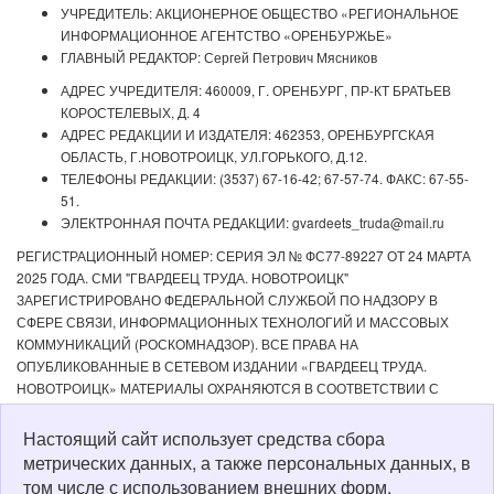
УЧРЕДИТЕЛЬ: АКЦИОНЕРНОЕ ОБЩЕСТВО «РЕГИОНАЛЬНОЕ
ИНФОРМАЦИОННОЕ АГЕНТСТВО «ОРЕНБУРЖЬЕ»
ГЛАВНЫЙ РЕДАКТОР: Сергей Петрович Мясников
АДРЕС УЧРЕДИТЕЛЯ: 460009, Г. ОРЕНБУРГ, ПР-КТ БРАТЬЕВ
КОРОСТЕЛЕВЫХ, Д. 4
АДРЕС РЕДАКЦИИ И ИЗДАТЕЛЯ: 462353, ОРЕНБУРГСКАЯ
ОБЛАСТЬ, Г.НОВОТРОИЦК, УЛ.ГОРЬКОГО, Д.12.
ТЕЛЕФОНЫ РЕДАКЦИИ: (3537) 67-16-42; 67-57-74. ФАКС: 67-55-
51.
ЭЛЕКТРОННАЯ ПОЧТА РЕДАКЦИИ: gvardeets_truda@mail.ru
РЕГИСТРАЦИОННЫЙ НОМЕР: СЕРИЯ ЭЛ № ФС77-89227 ОТ 24 МАРТА
2025 ГОДА. СМИ "ГВАРДЕЕЦ ТРУДА. НОВОТРОИЦК"
ЗАРЕГИСТРИРОВАНО ФЕДЕРАЛЬНОЙ СЛУЖБОЙ ПО НАДЗОРУ В
СФЕРЕ СВЯЗИ, ИНФОРМАЦИОННЫХ ТЕХНОЛОГИЙ И МАССОВЫХ
КОММУНИКАЦИЙ (РОСКОМНАДЗОР). ВСЕ ПРАВА НА
ОПУБЛИКОВАННЫЕ В СЕТЕВОМ ИЗДАНИИ «ГВАРДЕЕЦ ТРУДА.
НОВОТРОИЦК» МАТЕРИАЛЫ ОХРАНЯЮТСЯ В СООТВЕТСТВИИ С
ЗАКОНОДАТЕЛЬСТВОМ РФ. ЛЮБОЕ ИСПОЛЬЗОВАНИЕ МАТЕРИАЛОВ
ДОПУСКАЕТСЯ ТОЛЬКО ПО СОГЛАСОВАНИЮ С РЕДАКЦИЕЙ С
Настоящий сайт использует средства сбора
ОБЯЗАТЕЛЬНОЙ АКТИВНОЙ ССЫЛКОЙ НА ИСТОЧНИК. РЕДАКЦИЯ НЕ
метрических данных, а также персональных данных, в
НЕСЕТ ОТВЕТСТВЕННОСТИ ЗА ДОСТОВЕРНОСТЬ РЕКЛАМНЫХ
том числе с использованием внешних форм.