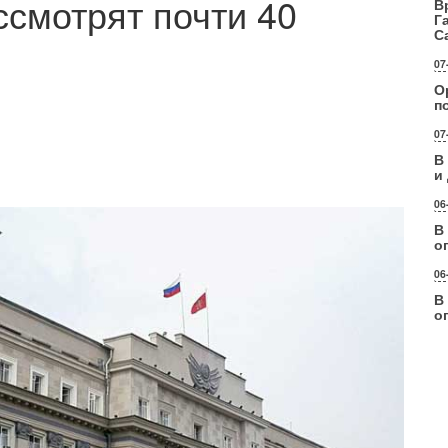
ссмотрят почти 40
В
Г
С
07
О
п
07
В
и
06
В
о
06
В
о