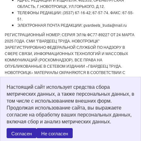
ОБЛАСТЬ, Г.НОВОТРОИЦК, УЛ.ГОРЬКОГО, Д.12.
ТЕЛЕФОНЫ РЕДАКЦИИ: (3537) 67-16-42; 67-57-74. ФАКС: 67-55-
51.
ЭЛЕКТРОННАЯ ПОЧТА РЕДАКЦИИ: gvardeets_truda@mail.ru
РЕГИСТРАЦИОННЫЙ НОМЕР: СЕРИЯ ЭЛ № ФС77-89227 ОТ 24 МАРТА
2025 ГОДА. СМИ "ГВАРДЕЕЦ ТРУДА. НОВОТРОИЦК"
ЗАРЕГИСТРИРОВАНО ФЕДЕРАЛЬНОЙ СЛУЖБОЙ ПО НАДЗОРУ В
СФЕРЕ СВЯЗИ, ИНФОРМАЦИОННЫХ ТЕХНОЛОГИЙ И МАССОВЫХ
КОММУНИКАЦИЙ (РОСКОМНАДЗОР). ВСЕ ПРАВА НА
ОПУБЛИКОВАННЫЕ В СЕТЕВОМ ИЗДАНИИ «ГВАРДЕЕЦ ТРУДА.
НОВОТРОИЦК» МАТЕРИАЛЫ ОХРАНЯЮТСЯ В СООТВЕТСТВИИ С
ЗАКОНОДАТЕЛЬСТВОМ РФ. ЛЮБОЕ ИСПОЛЬЗОВАНИЕ МАТЕРИАЛОВ
ДОПУСКАЕТСЯ ТОЛЬКО ПО СОГЛАСОВАНИЮ С РЕДАКЦИЕЙ С
Настоящий сайт использует средства сбора
ОБЯЗАТЕЛЬНОЙ АКТИВНОЙ ССЫЛКОЙ НА ИСТОЧНИК. РЕДАКЦИЯ НЕ
метрических данных, а также персональных данных, в
НЕСЕТ ОТВЕТСТВЕННОСТИ ЗА ДОСТОВЕРНОСТЬ РЕКЛАМНЫХ
том числе с использованием внешних форм.
МАТЕРИАЛОВ, РАЗМЕЩЕННЫХ В СЕТЕВОМ ИЗДАНИИ «ГВАРДЕЕЦ
Продолжая использование сайта, вы выражаете
ТРУДА. НОВОТРОИЦК», А ТАКЖЕ ЗА СОДЕРЖАНИЕ ВЕБ-САЙТОВ, НА
согласие на обработку ваших персональных данных,
КОТОРЫЕ ДАНЫ ГИПЕРССЫЛКИ. ДЛЯ ДЕТЕЙ СТАРШЕ 16 ЛЕТ.
включая сбор и анализ метрических данных.
Политика о персональных данных
Согласен
Не согласен