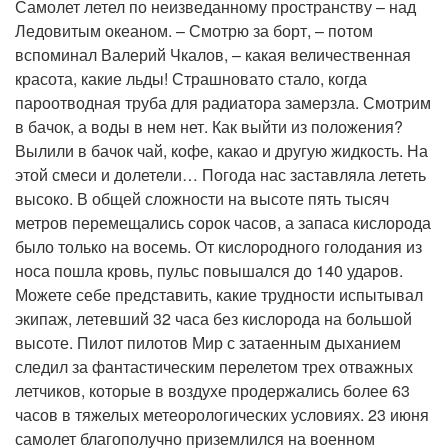
Самолет летел по неизведанному пространству – над
Ледовитым океаном. – Смотрю за борт, – потом
вспоминал Валерий Чкалов, – какая величественная
красота, какие льды! Страшновато стало, когда
пароотводная труба для радиатора замерзла. Смотрим
в бачок, а воды в нем нет. Как выйти из положения?
Вылили в бачок чай, кофе, какао и другую жидкость. На
этой смеси и долетели… Погода нас заставляла лететь
высоко. В общей сложности на высоте пять тысяч
метров перемещались сорок часов, а запаса кислорода
было только на восемь. От кислородного голодания из
носа пошла кровь, пульс повышался до 140 ударов.
Можете себе представить, какие трудности испытывал
экипаж, летевший 32 часа без кислорода на большой
высоте. Пилот пилотов Мир с затаенным дыханием
следил за фантастическим перелетом трех отважных
летчиков, которые в воздухе продержались более 63
часов в тяжелых метеорологических условиях. 23 июня
самолет благополучно приземлился на военном