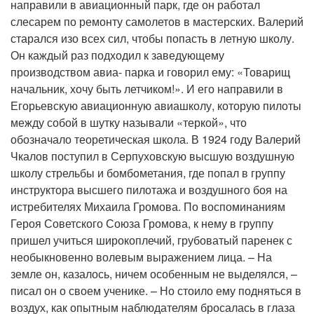
направили в авиационный парк, где он работал
слесарем по ремонту самолетов в мастерских. Валерий
старался изо всех сил, чтобы попасть в летную школу.
Он каждый раз подходил к заведующему
производством авиа- парка и говорил ему: «Товарищ
начальник, хочу быть летчиком!». И его направили в
Егорьевскую авиационную авиашколу, которую пилоты
между собой в шутку называли «теркой», что
обозначало теоретическая школа. В 1924 году Валерий
Чкалов поступил в Серпуховскую высшую воздушную
школу стрельбы и бомбометания, где попал в группу
инструктора высшего пилотажа и воздушного боя на
истребителях Михаила Громова. По воспоминаниям
Героя Советского Союза Громова, к нему в группу
пришел учиться широкоплечий, грубоватый паренек с
необыкновенно волевым выражением лица. – На
земле он, казалось, ничем особенным не выделялся, –
писал он о своем ученике. – Но стоило ему подняться в
воздух, как опытным наблюдателям бросалась в глаза