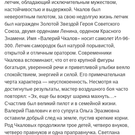
летчик, обладающий исключительным мужеством,
настойчивостью и выдержкой. Чкалов был
невероятным пилотом, за свою недолгую жизнь летчик
был награжден Золотой Звездой Героя Советского
Союза, двумя орденами Ленина, орденом Красного
Знамени. Имя «Валерий Чкалов» носит самолет Ил-96-
300. Летчик-самородок был натурой порывистой,
открытой и отличным оратором. Современники
Чкалова вспоминают, что от его крупной фигуры
богатыря, уверенной речи и приветливой улыбки веяло
спокойствием, энергией и силой. Его примечательная
черта характера — неуспокоенность. Несмотря на
достигнутые результаты, мастер воздушного боя часто
повторял: «Эх, еще бы вокруг шарика махнуть…»
Счастлив был великий пилот и в семейной жизни.
Валерий Павлович и его супруга Ольга Эразмовна
оставили добрый след на земле, пустив крепкие корни.
Род Чкаловых продолжили трое детей, четверо внуков,
четверо правнуков и одна праправнучка. Светлана