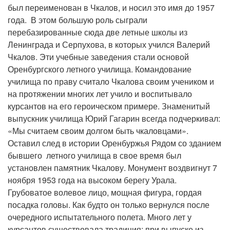
был переименован в Чкалов, и носил это имя до 1957
года. В этом большую роль сыграли
перебазированные сюда две летные школы из
Ленинграда и Серпухова, в которых учился Валерий
Чкалов. Эти учебные заведения стали основой
Оренбургского летного училища. Командование
училища по праву считало Чкалова своим учеником и
на протяжении многих лет учило и воспитывало
курсантов на его героическом примере. Знаменитый
выпускник училища Юрий Гагарин всегда подчеркивал:
«Мы считаем своим долгом быть чкаловцами».
Оставил след в истории Оренбуржья Рядом со зданием
бывшего летного училища в свое время был
установлен памятник Чкалову. Монумент воздвигнут 7
ноября 1953 года на высоком берегу Урала.
Грубоватое волевое лицо, мощная фигура, гордая
посадка головы. Как будто он только вернулся после
очередного испытательного полета. Много лет у
курсантов существовала традиция: при выпуске из