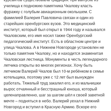
училища к подножию памятника Чкалову класть
фуражку с голубым авиационным околышем. С
фамилией Валерия Павловича связан и один из
старейших оренбургских вузов. Это медицинский
институт, который был открыт в 1944 году и назывался
Чкаловским, его имя носил также Оренбургский
педагогический институт. Есть в областном центре и
улица Чкалова. А в Нижнем Новгороде установлен не
только памятник Чкалову, но и находится знаменитая
Чкаловская лестница. Монументы в честь легендарного
летчика открыты во многих регионах. Хочу быть
летчиком Валерий Чкалов был 10-м ребёнком в семье
котельщика, поэтому уже с 12 лет был вынужден
работать. Тяжелый труд закалил его, и из мальчишки
вырос отчаянный и бесстрашный юноша, который
целенаправленно, шаг за шагом шёл к своей заветной
мечте – подняться в небо. Валерий уехал в Нижний
Новгород и вступил в Красную Армию. Вскоре его