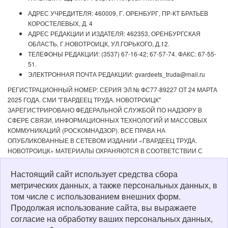
АДРЕС УЧРЕДИТЕЛЯ: 460009, Г. ОРЕНБУРГ, ПР-КТ БРАТЬЕВ
КОРОСТЕЛЕВЫХ, Д. 4
АДРЕС РЕДАКЦИИ И ИЗДАТЕЛЯ: 462353, ОРЕНБУРГСКАЯ
ОБЛАСТЬ, Г.НОВОТРОИЦК, УЛ.ГОРЬКОГО, Д.12.
ТЕЛЕФОНЫ РЕДАКЦИИ: (3537) 67-16-42; 67-57-74. ФАКС: 67-55-
51.
ЭЛЕКТРОННАЯ ПОЧТА РЕДАКЦИИ: gvardeets_truda@mail.ru
РЕГИСТРАЦИОННЫЙ НОМЕР: СЕРИЯ ЭЛ № ФС77-89227 ОТ 24 МАРТА
2025 ГОДА. СМИ "ГВАРДЕЕЦ ТРУДА. НОВОТРОИЦК"
ЗАРЕГИСТРИРОВАНО ФЕДЕРАЛЬНОЙ СЛУЖБОЙ ПО НАДЗОРУ В
СФЕРЕ СВЯЗИ, ИНФОРМАЦИОННЫХ ТЕХНОЛОГИЙ И МАССОВЫХ
КОММУНИКАЦИЙ (РОСКОМНАДЗОР). ВСЕ ПРАВА НА
ОПУБЛИКОВАННЫЕ В СЕТЕВОМ ИЗДАНИИ «ГВАРДЕЕЦ ТРУДА.
НОВОТРОИЦК» МАТЕРИАЛЫ ОХРАНЯЮТСЯ В СООТВЕТСТВИИ С
ЗАКОНОДАТЕЛЬСТВОМ РФ. ЛЮБОЕ ИСПОЛЬЗОВАНИЕ МАТЕРИАЛОВ
ДОПУСКАЕТСЯ ТОЛЬКО ПО СОГЛАСОВАНИЮ С РЕДАКЦИЕЙ С
Настоящий сайт использует средства сбора
ОБЯЗАТЕЛЬНОЙ АКТИВНОЙ ССЫЛКОЙ НА ИСТОЧНИК. РЕДАКЦИЯ НЕ
метрических данных, а также персональных данных, в
НЕСЕТ ОТВЕТСТВЕННОСТИ ЗА ДОСТОВЕРНОСТЬ РЕКЛАМНЫХ
том числе с использованием внешних форм.
МАТЕРИАЛОВ, РАЗМЕЩЕННЫХ В СЕТЕВОМ ИЗДАНИИ «ГВАРДЕЕЦ
Продолжая использование сайта, вы выражаете
ТРУДА. НОВОТРОИЦК», А ТАКЖЕ ЗА СОДЕРЖАНИЕ ВЕБ-САЙТОВ, НА
согласие на обработку ваших персональных данных,
КОТОРЫЕ ДАНЫ ГИПЕРССЫЛКИ. ДЛЯ ДЕТЕЙ СТАРШЕ 16 ЛЕТ.