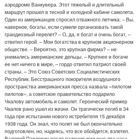
аэродроме Ванкувера. Этот тяжелый и длительный
маршрут прошел в тесной и холодной кабине самолета.
Один из американцев спросил отважного летчика: – Вы,
наверное, богаты, если сумели организовать такой
грандиозный перелет? – О, да, я богат и очень богат, –
ответил герой. – Мои богатства в крупном акционерном
обществе. – Вероятно, это крупная фирма? – не
унимались американские дельцы. – Крупнее и богаче
ее нет ничего в мире, – гордо ответил патриот своей
страны. – Это Союз Советских Социалистических
Республик. Бесстрашного покорителя воздушного
пространства американская пресса назвала «пилотом
пилотов», а советское правительство подарило
Чкалову автомобиль и самолет. Героический пример
Чкалов рано ушел из жизни. Он трагически погиб в 34
года при испытании нового истребителя 15 декабря
1938 года. Он знал, что полет не был окончательно
подготовлен, но, надеясь, что все обойдется, взлетел.
Валерий Павлович после падения жил еще два часа.