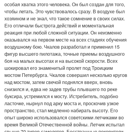
особая хватка этого человека. Он был создан для того,
чтобы летать. Это чувствовалось сразу. В воздухе был
хозяином и не знал, что такое сомнение в своих силах.
Его отличали быстрота действий и моментальная
реакция при любой сложной ситуации. Он неизменно
оказывался на первом месте на всех стадиях обучения
воздушному бою. Чкалов разработал и применил 15
фигур высшего пилотажа, точные приемы воздушного
боя на малых высотах и на высокой скорости. Всех
шокировал его знаменитый пролет под Троицким
мостом Петербурга. Чкалов совершил несколько кругов
над мостом, затем свечой поднялся вверх, вновь
снизился и, едва не задев трубы плывшего по реке
буксира, устремился к мосту. Истребитель, подобно
ласточке, нырнул под арку моста и, проскочив узкое
пространство, стал медленно набирать высоту. Его
опыт широко использовался советскими летчиками во
время Великой Отечественной войны. Летчик испытал
свыше 70 типов самолетов. Бесстрашные покорители