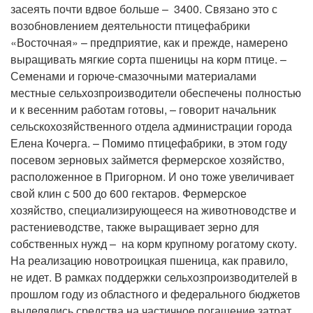
засеять почти вдвое больше – 3400. Связано это с
возобновлением деятельности птицефабрики
«Восточная» – предприятие, как и прежде, намерено
выращивать мягкие сорта пшеницы на корм птице. –
Семенами и горюче-смазочными материалами
местные сельхозпроизводители обеспечены полностью
и к весенним работам готовы, – говорит начальник
сельскохозяйственного отдела администрации города
Елена Кочерга. – Помимо птицефабрики, в этом году
посевом зерновых займется фермерское хозяйство,
расположенное в Пригорном. И оно тоже увеличивает
свой клин с 500 до 600 гектаров. Фермерское
хозяйство, специализирующееся на животноводстве и
растениеводстве, также выращивает зерно для
собственных нужд – на корм крупному рогатому скоту.
На реализацию новотроицкая пшеница, как правило,
не идет. В рамках поддержки сельхозпроизводителей в
прошлом году из областного и федерального бюджетов
выделялись средства на частичное погашение затрат