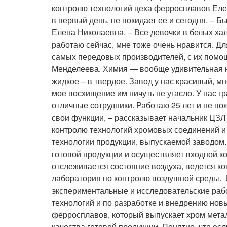
контролю технологий цеха ферросплавов Елен
в первый день, не покидает ее и сегодня. – Б
Елена Николаевна. – Все девочки в белых хал
работаю сейчас, мне тоже очень нравится. Дл
самых передовых производителей, с их помо
Менделеева. Химия — вообще удивительная на
жидкое – в твердое. Завод у нас красивый, м
мое восхищение им ничуть не угасло. У нас г
отличные сотрудники. Работаю 25 лет и не пож
свои функции, – рассказывает начальник ЦЗЛ
контролю технологий хромовых соединений и
технологии продукции, выпускаемой заводом.
готовой продукции и осуществляет входной ко
отслеживается состояние воздуха, ведется ко
лаборатория по контролю воздушной среды. 
экспериментальные и исследовательские ра
технологий и по разработке и внедрению нов
ферросплавов, который выпускает хром метал
качества готовой продукции. Понятно, что есл