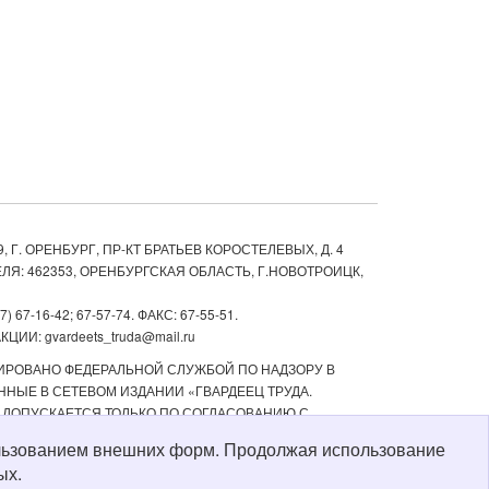
, Г. ОРЕНБУРГ, ПР-КТ БРАТЬЕВ КОРОСТЕЛЕВЫХ, Д. 4
ЛЯ: 462353, ОРЕНБУРГСКАЯ ОБЛАСТЬ, Г.НОВОТРОИЦК,
67-16-42; 67-57-74. ФАКС: 67-55-51.
ИИ: gvardeets_truda@mail.ru
ТРИРОВАНО ФЕДЕРАЛЬНОЙ СЛУЖБОЙ ПО НАДЗОРУ В
НЫЕ В СЕТЕВОМ ИЗДАНИИ «ГВАРДЕЕЦ ТРУДА.
 ДОПУСКАЕТСЯ ТОЛЬКО ПО СОГЛАСОВАНИЮ С
ТЬ РЕКЛАМНЫХ МАТЕРИАЛОВ, РАЗМЕЩЕННЫХ В СЕТЕВОМ
пользованием внешних форм. Продолжая использование
Й СТАРШЕ 16 ЛЕТ.
ых.