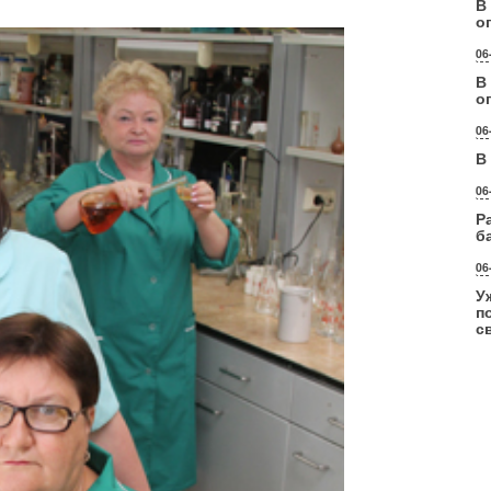
В
о
06
В
о
06
В
06
Р
б
06
У
п
с