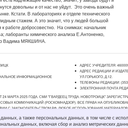
нутся довольны и от нас не уйдут. Это очень важный
ке. Кстати. В лабораториях и отделе технического
лидным стажем. А это значит, что у людей большой
я к работе добросовестно. На снимках: начальник
а; лаборанты химического анализа Е.Антоненко,
ото Вадима МЯКШИНА.
ОИЦК
АДРЕС УЧРЕДИТЕЛЯ: 460009
АДРЕС РЕДАКЦИИ И ИЗДАТЕ
ОНАЛЬНОЕ ИНФОРМАЦИОННОЕ
УЛ.ГОРЬКОГО, Д.12.
ТЕЛЕФОНЫ РЕДАКЦИИ: (3537) 
ЭЛЕКТРОННАЯ ПОЧТА РЕДАКЦ
 24 МАРТА 2025 ГОДА. СМИ "ГВАРДЕЕЦ ТРУДА. НОВОТРОИЦК" ЗАРЕГИС
ОВЫХ КОММУНИКАЦИЙ (РОСКОМНАДЗОР). ВСЕ ПРАВА НА ОПУБЛИКОВАН
ВИИ С ЗАКОНОДАТЕЛЬСТВОМ РФ. ЛЮБОЕ ИСПОЛЬЗОВАНИЕ МАТЕРИАЛОВ
ИСТОЧНИК. РЕДАКЦИЯ НЕ НЕСЕТ ОТВЕТСТВЕННОСТИ ЗА ДОСТОВЕРНОС
х данных, а также персональных данных, в том числе с ис
А СОДЕРЖАНИЕ ВЕБ-САЙТОВ, НА КОТОРЫЕ ДАНЫ ГИПЕРССЫЛКИ. ДЛЯ ДЕТЕ
ональных данных, включая сбор и анализ метрических данн