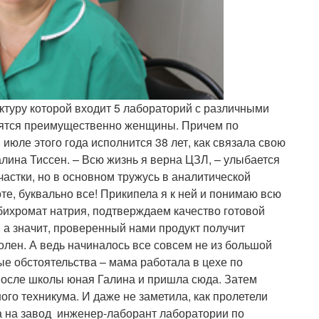
ктуру которой входит 5 лабораторий с различными
удятся преимущественно женщины. Причем по
юле этого года исполнится 38 лет, как связала свою
лина Тиссен. – Всю жизнь я верна ЦЗЛ, – улыбается
астки, но в основном тружусь в аналитической
те, буквально все! Прикипела я к ней и понимаю всю
бихромат натрия, подтверждаем качество готовой
 а значит, проверенный нами продукт получит
олен. А ведь начиналось все совсем не из большой
ые обстоятельства – мама работала в цехе по
после школы юная Галина и пришла сюда. Затем
го техникума. И даже не заметила, как пролетели
а на завод инженер-лаборант лаборатории по