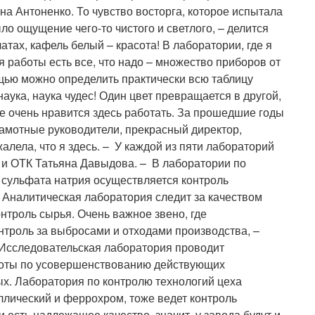
а Антоненко. То чувство восторга, которое испытала
ыло ощущение чего-то чистого и светлого, – делится
атах, кафель белый – красота! В лаборатории, где я
я работы есть все, что надо – множество приборов от
щью можно определить практически всю таблицу
ука, наука чудес! Один цвет превращается в другой,
не очень нравится здесь работать. За прошедшие годы
рамотные руководители, прекрасный директор,
алела, что я здесь. – У каждой из пяти лабораторий
 и ОТК Татьяна Давыдова. – В лаборатории по
 сульфата натрия осуществляется контроль
 Аналитическая лаборатория следит за качеством
нтроль сырья. Очень важное звено, где
нтроль за выбросами и отходами производства, –
Исследовательская лаборатория проводит
боты по усовершенствованию действующих
ых. Лаборатория по контролю технологий цеха
лический и феррохром, тоже ведет контроль
и есть надлежащее качество, значит, у завода будут и