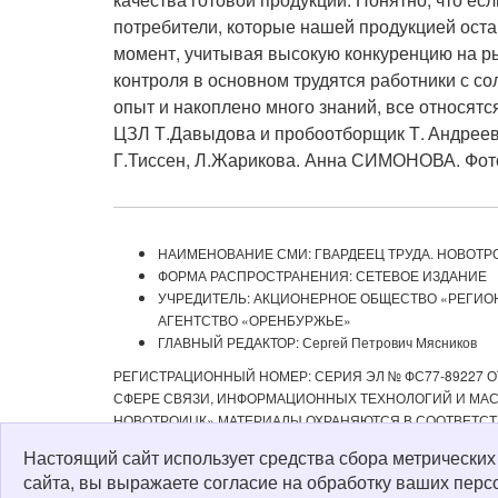
потребители, которые нашей продукцией оста
момент, учитывая высокую конкуренцию на рын
контроля в основном трудятся работники с со
опыт и накоплено много знаний, все относятс
ЦЗЛ Т.Давыдова и пробоотборщик Т. Андреев
Г.Тиссен, Л.Жарикова. Анна СИМОНОВА. Ф
НАИМЕНОВАНИЕ СМИ: ГВАРДЕЕЦ ТРУДА. НОВОТР
ФОРМА РАСПРОСТРАНЕНИЯ: СЕТЕВОЕ ИЗДАНИЕ
УЧРЕДИТЕЛЬ: АКЦИОНЕРНОЕ ОБЩЕСТВО «РЕГИ
АГЕНТСТВО «ОРЕНБУРЖЬЕ»
ГЛАВНЫЙ РЕДАКТОР: Сергей Петрович Мясников
РЕГИСТРАЦИОННЫЙ НОМЕР: СЕРИЯ ЭЛ № ФС77-89227 ОТ
СФЕРЕ СВЯЗИ, ИНФОРМАЦИОННЫХ ТЕХНОЛОГИЙ И МАСС
НОВОТРОИЦК» МАТЕРИАЛЫ ОХРАНЯЮТСЯ В СООТВЕТСТ
РЕДАКЦИЕЙ С ОБЯЗАТЕЛЬНОЙ АКТИВНОЙ ССЫЛКОЙ НА 
Настоящий сайт использует средства сбора метрически
ИЗДАНИИ «ГВАРДЕЕЦ ТРУДА. НОВОТРОИЦК», А ТАКЖЕ З
сайта, вы выражаете согласие на обработку ваших перс
Политика о персональных данных