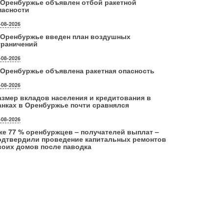
 Оренбуржье объявлен отбой ракетной
пасности
-08-2026
 Оренбуржье введен план воздушных
граничений
-08-2026
 Оренбуржье объявлена ракетная опасность
-08-2026
азмер вкладов населения и кредитования в
анках в Оренбуржье почти сравнялся
-08-2026
же 77 % оренбуржцев – получателей выплат –
одтвердили проведение капитальных ремонтов
воих домов после паводка