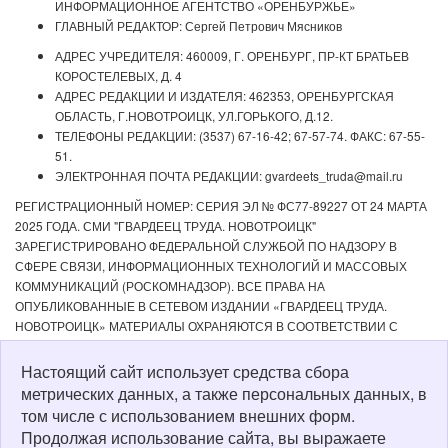
ИНФОРМАЦИОННОЕ АГЕНТСТВО «ОРЕНБУРЖЬЕ»
ГЛАВНЫЙ РЕДАКТОР: Сергей Петрович Мясников
АДРЕС УЧРЕДИТЕЛЯ: 460009, Г. ОРЕНБУРГ, ПР-КТ БРАТЬЕВ
КОРОСТЕЛЕВЫХ, Д. 4
АДРЕС РЕДАКЦИИ И ИЗДАТЕЛЯ: 462353, ОРЕНБУРГСКАЯ
ОБЛАСТЬ, Г.НОВОТРОИЦК, УЛ.ГОРЬКОГО, Д.12.
ТЕЛЕФОНЫ РЕДАКЦИИ: (3537) 67-16-42; 67-57-74. ФАКС: 67-55-
51.
ЭЛЕКТРОННАЯ ПОЧТА РЕДАКЦИИ: gvardeets_truda@mail.ru
РЕГИСТРАЦИОННЫЙ НОМЕР: СЕРИЯ ЭЛ № ФС77-89227 ОТ 24 МАРТА
2025 ГОДА. СМИ "ГВАРДЕЕЦ ТРУДА. НОВОТРОИЦК"
ЗАРЕГИСТРИРОВАНО ФЕДЕРАЛЬНОЙ СЛУЖБОЙ ПО НАДЗОРУ В
СФЕРЕ СВЯЗИ, ИНФОРМАЦИОННЫХ ТЕХНОЛОГИЙ И МАССОВЫХ
КОММУНИКАЦИЙ (РОСКОМНАДЗОР). ВСЕ ПРАВА НА
ОПУБЛИКОВАННЫЕ В СЕТЕВОМ ИЗДАНИИ «ГВАРДЕЕЦ ТРУДА.
НОВОТРОИЦК» МАТЕРИАЛЫ ОХРАНЯЮТСЯ В СООТВЕТСТВИИ С
ЗАКОНОДАТЕЛЬСТВОМ РФ. ЛЮБОЕ ИСПОЛЬЗОВАНИЕ МАТЕРИАЛОВ
ДОПУСКАЕТСЯ ТОЛЬКО ПО СОГЛАСОВАНИЮ С РЕДАКЦИЕЙ С
Настоящий сайт использует средства сбора
ОБЯЗАТЕЛЬНОЙ АКТИВНОЙ ССЫЛКОЙ НА ИСТОЧНИК. РЕДАКЦИЯ НЕ
метрических данных, а также персональных данных, в
НЕСЕТ ОТВЕТСТВЕННОСТИ ЗА ДОСТОВЕРНОСТЬ РЕКЛАМНЫХ
том числе с использованием внешних форм.
МАТЕРИАЛОВ, РАЗМЕЩЕННЫХ В СЕТЕВОМ ИЗДАНИИ «ГВАРДЕЕЦ
Продолжая использование сайта, вы выражаете
ТРУДА. НОВОТРОИЦК», А ТАКЖЕ ЗА СОДЕРЖАНИЕ ВЕБ-САЙТОВ, НА