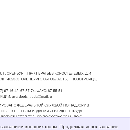
, Г. ОРЕНБУРГ, ПР-КТ БРАТЬЕВ КОРОСТЕЛЕВЫХ, Д. 4
ЛЯ: 462353, ОРЕНБУРГСКАЯ ОБЛАСТЬ, Г.НОВОТРОИЦК,
67-16-42; 67-57-74. ФАКС: 67-55-51.
ИИ: gvardeets_truda@mail.ru
ТРИРОВАНО ФЕДЕРАЛЬНОЙ СЛУЖБОЙ ПО НАДЗОРУ В
НЫЕ В СЕТЕВОМ ИЗДАНИИ «ГВАРДЕЕЦ ТРУДА.
 ДОПУСКАЕТСЯ ТОЛЬКО ПО СОГЛАСОВАНИЮ С
ТЬ РЕКЛАМНЫХ МАТЕРИАЛОВ, РАЗМЕЩЕННЫХ В СЕТЕВОМ
пользованием внешних форм. Продолжая использование
Й СТАРШЕ 16 ЛЕТ.