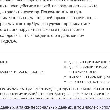
овите полицейских и врачей, по возможности окажите
 говорит инспектор. Помочь встать на путь
римечательна тем, что в ней гармонично сочетаются
Причем инспектор Чумаков уделяет профилактике
то найти нарушителя закона и призвать его к
сандрович, -- но и побудить его в дальнейшем
ОНИДОВА.
ОИЦК
АДРЕС УЧРЕДИТЕЛЯ: 460009
АДРЕС РЕДАКЦИИ И ИЗДАТЕ
ОНАЛЬНОЕ ИНФОРМАЦИОННОЕ
УЛ.ГОРЬКОГО, Д.12.
ТЕЛЕФОНЫ РЕДАКЦИИ: (3537) 
ЭЛЕКТРОННАЯ ПОЧТА РЕДАКЦ
 24 МАРТА 2025 ГОДА. СМИ "ГВАРДЕЕЦ ТРУДА. НОВОТРОИЦК" ЗАРЕГИС
ОВЫХ КОММУНИКАЦИЙ (РОСКОМНАДЗОР). ВСЕ ПРАВА НА ОПУБЛИКОВАН
ВИИ С ЗАКОНОДАТЕЛЬСТВОМ РФ. ЛЮБОЕ ИСПОЛЬЗОВАНИЕ МАТЕРИАЛОВ
ИСТОЧНИК. РЕДАКЦИЯ НЕ НЕСЕТ ОТВЕТСТВЕННОСТИ ЗА ДОСТОВЕРНОС
х данных, а также персональных данных, в том числе с ис
А СОДЕРЖАНИЕ ВЕБ-САЙТОВ, НА КОТОРЫЕ ДАНЫ ГИПЕРССЫЛКИ. ДЛЯ ДЕТЕ