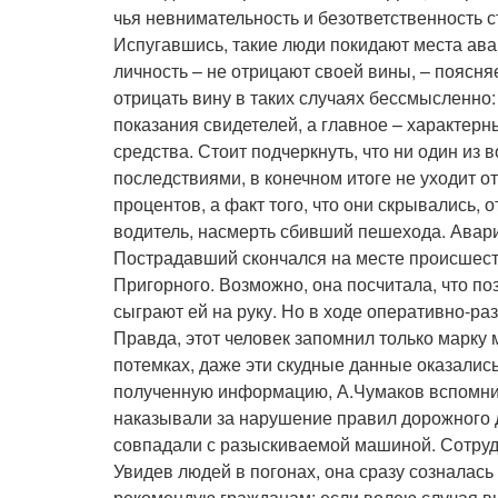
чья невнимательность и безответственность с
Испугавшись, такие люди покидают места ава
личность – не отрицают своей вины, – поясня
отрицать вину в таких случаях бессмысленно
показания свидетелей, а главное – характер
средства. Стоит подчеркнуть, что ни один из
последствиями, в конечном итоге не уходит от
процентов, а факт того, что они скрывались, о
водитель, насмерть сбивший пешехода. Авари
Пострадавший скончался на месте происшеств
Пригорного. Возможно, она посчитала, что поз
сыграют ей на руку. Но в ходе оперативно-ра
Правда, этот человек запомнил только марку
потемках, даже эти скудные данные оказалис
полученную информацию, А.Чумаков вспомнил
наказывали за нарушение правил дорожного д
совпадали с разыскиваемой машиной. Сотруд
Увидев людей в погонах, она сразу созналась 
рекомендую гражданам: если волею случая в