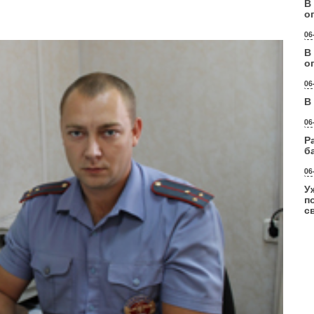
В
о
06
В
о
06
В
06
Р
б
06
У
п
с