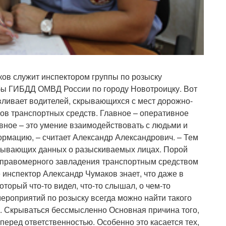
ов служит инспектором группы по розыску
бы ГИБДД ОМВД России по городу Новотроицку. Вот
авливает водителей, скрывающихся с мест дорожно-
ов транспортных средств. Главное – оперативное
авное – это умение взаимодействовать с людьми и
рмацию, – считает Александр Александрович. – Тем
ерпывающих данных о разыскиваемых лицах. Порой
еправомерного завладения транспортным средством
 инспектор Александр Чумаков знает, что даже в
оторый что-то видел, что-то слышал, о чем-то
ероприятий по розыску всегда можно найти такого
я. Скрываться бессмысленно Основная причина того,
 перед ответственностью. Особенно это касается тех,