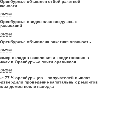
 Оренбуржье объявлен отбой ракетной
пасности
-08-2026
 Оренбуржье введен план воздушных
граничений
-08-2026
 Оренбуржье объявлена ракетная опасность
-08-2026
азмер вкладов населения и кредитования в
анках в Оренбуржье почти сравнялся
-08-2026
же 77 % оренбуржцев – получателей выплат –
одтвердили проведение капитальных ремонтов
воих домов после паводка