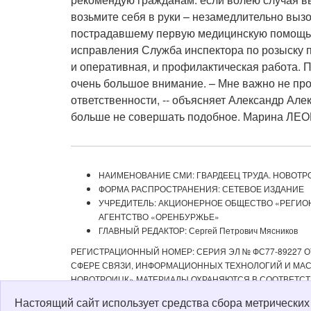
возьмите себя в руки – незамедлительно выз
пострадавшему первую медицинскую помощь, –
исправления Служба инспектора по розыску п
и оперативная, и профилактическая работа. 
очень большое внимание. – Мне важно не прос
ответственности, -- объясняет Александр Алек
больше не совершать подобное. Марина ЛЕ
НАИМЕНОВАНИЕ СМИ: ГВАРДЕЕЦ ТРУДА. НОВОТР
ФОРМА РАСПРОСТРАНЕНИЯ: СЕТЕВОЕ ИЗДАНИЕ
УЧРЕДИТЕЛЬ: АКЦИОНЕРНОЕ ОБЩЕСТВО «РЕГИ
АГЕНТСТВО «ОРЕНБУРЖЬЕ»
ГЛАВНЫЙ РЕДАКТОР: Сергей Петрович Мясников
РЕГИСТРАЦИОННЫЙ НОМЕР: СЕРИЯ ЭЛ № ФС77-89227 ОТ
СФЕРЕ СВЯЗИ, ИНФОРМАЦИОННЫХ ТЕХНОЛОГИЙ И МАСС
НОВОТРОИЦК» МАТЕРИАЛЫ ОХРАНЯЮТСЯ В СООТВЕТСТ
РЕДАКЦИЕЙ С ОБЯЗАТЕЛЬНОЙ АКТИВНОЙ ССЫЛКОЙ НА 
Настоящий сайт использует средства сбора метрически
ИЗДАНИИ «ГВАРДЕЕЦ ТРУДА. НОВОТРОИЦК», А ТАКЖЕ З