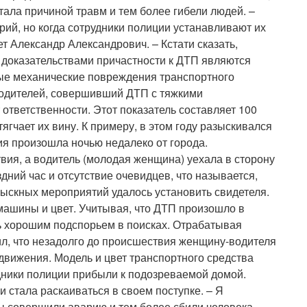
тала причиной травм и тем более гибели людей. –
рий, но когда сотрудники полиции устанавливают их
ет Александр Александрович. – Кстати сказать,
: доказательствами причастности к ДТП являются
ные механические повреждения транспортного
 водителей, совершивший ДТП с тяжкими
 ответственности. Этот показатель составляет 100
тягчает их вину. К примеру, в этом году разыскивался
я произошла ночью недалеко от города.
ия, а водитель (молодая женщина) уехала в сторону
дний час и отсутствие очевидцев, что называется,
зыскных мероприятий удалось установить свидетеля.
 машины и цвет. Учитывая, что ДТП произошло в
ь хорошим подспорьем в поисках. Отрабатывая
, что незадолго до происшествия женщину-водителя
вижения. Модель и цвет транспортного средства
ники полиции прибыли к подозреваемой домой.
и стала раскаиваться в своем поступке. – Я
ы совершили аварию и тем более сбили человека,