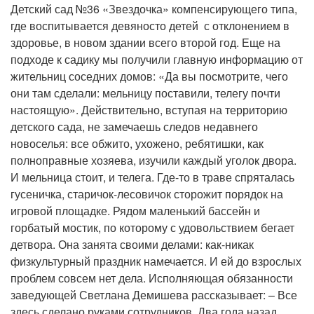
Детский сад №36 «Звездочка» компенсирующего типа,
где воспитывается девяносто детей с отклонением в
здоровье, в новом здании всего второй год. Еще на
подходе к садику мы получили главную информацию от
жительниц соседних домов: «Да вы посмотрите, чего
они там сделали: мельницу поставили, телегу почти
настоящую». Действительно, вступая на территорию
детского сада, не замечаешь следов недавнего
новоселья: все обжито, ухожено, ребятишки, как
полноправные хозяева, изучили каждый уголок двора.
И мельница стоит, и телега. Где-то в траве спряталась
гусеничка, старичок-лесовичок сторожит порядок на
игровой площадке. Рядом маленький бассейн и
горбатый мостик, по которому с удовольствием бегает
детвора. Она занята своими делами: как-никак
физкультурный праздник намечается. И ей до взрослых
проблем совсем нет дела. Исполняющая обязанности
заведующей Светлана Демишева рассказывает: – Все
здесь сделано руками сотрудников. Два года назад