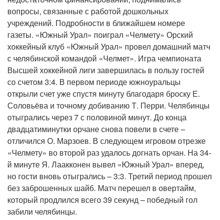
вопросы, связанные с работой дошкольных
учреждений. Подробности в ближайшем номере
газеты. «Южный Урал» поиграл «Челмету» Орский
хоккейный клуб «Южный Урал» провел домашний матч
с челябинской командой «Челмет». Игра чемпионата
Высшей хоккейной лиги завершилась в пользу гостей
со счетом 3:4. В первом периоде южноуральцы
открыли счет уже спустя минуту благодаря броску Е.
Соловьёва и точному добиванию Т. Перри. Челябинцы
отыгрались через 7 с половиной минут. До конца
двадцатиминутки орчане снова повели в счете –
отличился О. Марзоев. В следующем игровом отрезке
«Челмету» во второй раз удалось догнать орчан. На 34-
й минуте Я. Лаакконен вывел «Южный Урал» вперед,
но гости вновь отыгрались – 3:3. Третий период прошел
без заброшенных шайб. Матч перешел в овертайм,
который продлился всего 39 секунд – победный гол
забили челябинцы.