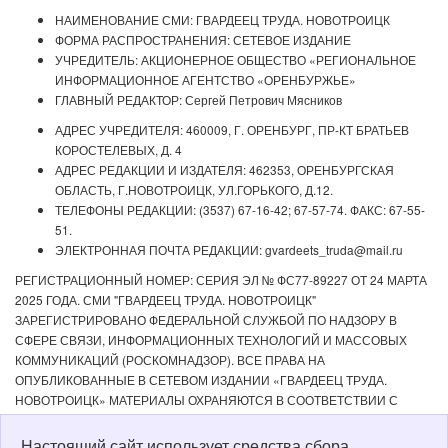
НАИМЕНОВАНИЕ СМИ: ГВАРДЕЕЦ ТРУДА. НОВОТРОИЦК
ФОРМА РАСПРОСТРАНЕНИЯ: СЕТЕВОЕ ИЗДАНИЕ
УЧРЕДИТЕЛЬ: АКЦИОНЕРНОЕ ОБЩЕСТВО «РЕГИОНАЛЬНОЕ
ИНФОРМАЦИОННОЕ АГЕНТСТВО «ОРЕНБУРЖЬЕ»
ГЛАВНЫЙ РЕДАКТОР: Сергей Петрович Мясников
АДРЕС УЧРЕДИТЕЛЯ: 460009, Г. ОРЕНБУРГ, ПР-КТ БРАТЬЕВ
КОРОСТЕЛЕВЫХ, Д. 4
АДРЕС РЕДАКЦИИ И ИЗДАТЕЛЯ: 462353, ОРЕНБУРГСКАЯ
ОБЛАСТЬ, Г.НОВОТРОИЦК, УЛ.ГОРЬКОГО, Д.12.
ТЕЛЕФОНЫ РЕДАКЦИИ: (3537) 67-16-42; 67-57-74. ФАКС: 67-55-
51.
ЭЛЕКТРОННАЯ ПОЧТА РЕДАКЦИИ: gvardeets_truda@mail.ru
РЕГИСТРАЦИОННЫЙ НОМЕР: СЕРИЯ ЭЛ № ФС77-89227 ОТ 24 МАРТА
2025 ГОДА. СМИ "ГВАРДЕЕЦ ТРУДА. НОВОТРОИЦК"
ЗАРЕГИСТРИРОВАНО ФЕДЕРАЛЬНОЙ СЛУЖБОЙ ПО НАДЗОРУ В
СФЕРЕ СВЯЗИ, ИНФОРМАЦИОННЫХ ТЕХНОЛОГИЙ И МАССОВЫХ
КОММУНИКАЦИЙ (РОСКОМНАДЗОР). ВСЕ ПРАВА НА
ОПУБЛИКОВАННЫЕ В СЕТЕВОМ ИЗДАНИИ «ГВАРДЕЕЦ ТРУДА.
НОВОТРОИЦК» МАТЕРИАЛЫ ОХРАНЯЮТСЯ В СООТВЕТСТВИИ С
ЗАКОНОДАТЕЛЬСТВОМ РФ. ЛЮБОЕ ИСПОЛЬЗОВАНИЕ МАТЕРИАЛОВ
ДОПУСКАЕТСЯ ТОЛЬКО ПО СОГЛАСОВАНИЮ С РЕДАКЦИЕЙ С
Настоящий сайт использует средства сбора