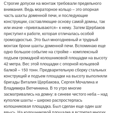
Строгие допуски на монтаж требовали предельного
внимания. Ведь мораторное кольцо – это опорная
часть шахты доменной печи, и последующие
конструкции, составляющие основу самой домны, так
или иначе «привязываются» к нему. Затем Щербаков
приступил к работе, которая отличалась особой
громоздкостью. Это был многодневный и трудный
монтаж брони шахты доменной печи. Вспоминаю еще
одно большое событие на стройке – комплексный
подъем громадной колошниковой площадки на высоту
42 метра. Вес этой площадки с опорной кольцевой
балкой – 150 тонн. Предварительную сборку стальных
конструкций и подъем площадки на высоту выполняли
бригады Виталия Щербакова, Сергея Мочалина и
Владимира Ветчинкина. В то утро многие
засматривались на домну: в синеве чистого неба – над
куполом шахты – широко распростерлась
колошниковая площадка. Был сделан еще один шаг
ввысь. На колошниковой площадке я встретил многих