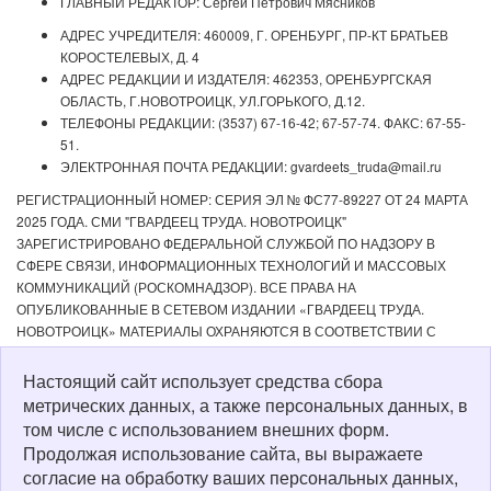
ГЛАВНЫЙ РЕДАКТОР: Сергей Петрович Мясников
АДРЕС УЧРЕДИТЕЛЯ: 460009, Г. ОРЕНБУРГ, ПР-КТ БРАТЬЕВ
КОРОСТЕЛЕВЫХ, Д. 4
АДРЕС РЕДАКЦИИ И ИЗДАТЕЛЯ: 462353, ОРЕНБУРГСКАЯ
ОБЛАСТЬ, Г.НОВОТРОИЦК, УЛ.ГОРЬКОГО, Д.12.
ТЕЛЕФОНЫ РЕДАКЦИИ: (3537) 67-16-42; 67-57-74. ФАКС: 67-55-
51.
ЭЛЕКТРОННАЯ ПОЧТА РЕДАКЦИИ: gvardeets_truda@mail.ru
РЕГИСТРАЦИОННЫЙ НОМЕР: СЕРИЯ ЭЛ № ФС77-89227 ОТ 24 МАРТА
2025 ГОДА. СМИ "ГВАРДЕЕЦ ТРУДА. НОВОТРОИЦК"
ЗАРЕГИСТРИРОВАНО ФЕДЕРАЛЬНОЙ СЛУЖБОЙ ПО НАДЗОРУ В
СФЕРЕ СВЯЗИ, ИНФОРМАЦИОННЫХ ТЕХНОЛОГИЙ И МАССОВЫХ
КОММУНИКАЦИЙ (РОСКОМНАДЗОР). ВСЕ ПРАВА НА
ОПУБЛИКОВАННЫЕ В СЕТЕВОМ ИЗДАНИИ «ГВАРДЕЕЦ ТРУДА.
НОВОТРОИЦК» МАТЕРИАЛЫ ОХРАНЯЮТСЯ В СООТВЕТСТВИИ С
ЗАКОНОДАТЕЛЬСТВОМ РФ. ЛЮБОЕ ИСПОЛЬЗОВАНИЕ МАТЕРИАЛОВ
ДОПУСКАЕТСЯ ТОЛЬКО ПО СОГЛАСОВАНИЮ С РЕДАКЦИЕЙ С
Настоящий сайт использует средства сбора
ОБЯЗАТЕЛЬНОЙ АКТИВНОЙ ССЫЛКОЙ НА ИСТОЧНИК. РЕДАКЦИЯ НЕ
метрических данных, а также персональных данных, в
НЕСЕТ ОТВЕТСТВЕННОСТИ ЗА ДОСТОВЕРНОСТЬ РЕКЛАМНЫХ
том числе с использованием внешних форм.
МАТЕРИАЛОВ, РАЗМЕЩЕННЫХ В СЕТЕВОМ ИЗДАНИИ «ГВАРДЕЕЦ
Продолжая использование сайта, вы выражаете
ТРУДА. НОВОТРОИЦК», А ТАКЖЕ ЗА СОДЕРЖАНИЕ ВЕБ-САЙТОВ, НА
согласие на обработку ваших персональных данных,
КОТОРЫЕ ДАНЫ ГИПЕРССЫЛКИ. ДЛЯ ДЕТЕЙ СТАРШЕ 16 ЛЕТ.