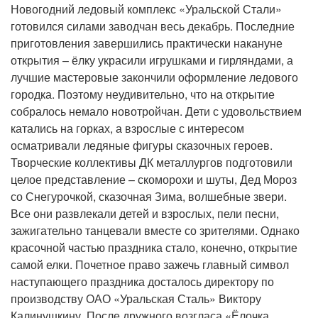
Новогодний ледовый комплекс «Уральской Стали»
готовился силами заводчан весь декабрь. Последние
приготовления завершились практически накануне
открытия – ёлку украсили игрушками и гирляндами, а
лучшие мастеровые закончили оформление ледового
городка. Поэтому неудивительно, что на открытие
собралось немало новотройчан. Дети с удовольствием
катались на горках, а взрослые с интересом
осматривали ледяные фигуры сказочных героев.
Творческие коллективы ДК металлургов подготовили
целое представление – скоморохи и шуты, Дед Мороз
со Снегурочкой, сказочная Зима, волшебные звери.
Все они развлекали детей и взрослых, пели песни,
зажигательно танцевали вместе со зрителями. Однако
красочной частью праздника стало, конечно, открытие
самой елки. Почетное право зажечь главный символ
наступающего праздника досталось директору по
производству ОАО «Уральская Сталь» Виктору
Калинушкину. После дружного возгласа «Ёлочка,