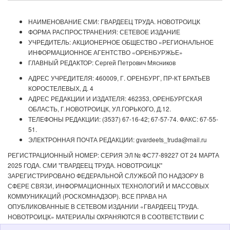
НАИМЕНОВАНИЕ СМИ: ГВАРДЕЕЦ ТРУДА. НОВОТРОИЦК
ФОРМА РАСПРОСТРАНЕНИЯ: СЕТЕВОЕ ИЗДАНИЕ
УЧРЕДИТЕЛЬ: АКЦИОНЕРНОЕ ОБЩЕСТВО «РЕГИОНАЛЬНОЕ
ИНФОРМАЦИОННОЕ АГЕНТСТВО «ОРЕНБУРЖЬЕ»
ГЛАВНЫЙ РЕДАКТОР: Сергей Петрович Мясников
АДРЕС УЧРЕДИТЕЛЯ: 460009, Г. ОРЕНБУРГ, ПР-КТ БРАТЬЕВ
КОРОСТЕЛЕВЫХ, Д. 4
АДРЕС РЕДАКЦИИ И ИЗДАТЕЛЯ: 462353, ОРЕНБУРГСКАЯ
ОБЛАСТЬ, Г.НОВОТРОИЦК, УЛ.ГОРЬКОГО, Д.12.
ТЕЛЕФОНЫ РЕДАКЦИИ: (3537) 67-16-42; 67-57-74. ФАКС: 67-55-
51.
ЭЛЕКТРОННАЯ ПОЧТА РЕДАКЦИИ: gvardeets_truda@mail.ru
РЕГИСТРАЦИОННЫЙ НОМЕР: СЕРИЯ ЭЛ № ФС77-89227 ОТ 24 МАРТА
2025 ГОДА. СМИ "ГВАРДЕЕЦ ТРУДА. НОВОТРОИЦК"
ЗАРЕГИСТРИРОВАНО ФЕДЕРАЛЬНОЙ СЛУЖБОЙ ПО НАДЗОРУ В
СФЕРЕ СВЯЗИ, ИНФОРМАЦИОННЫХ ТЕХНОЛОГИЙ И МАССОВЫХ
КОММУНИКАЦИЙ (РОСКОМНАДЗОР). ВСЕ ПРАВА НА
ОПУБЛИКОВАННЫЕ В СЕТЕВОМ ИЗДАНИИ «ГВАРДЕЕЦ ТРУДА.
НОВОТРОИЦК» МАТЕРИАЛЫ ОХРАНЯЮТСЯ В СООТВЕТСТВИИ С
ЗАКОНОДАТЕЛЬСТВОМ РФ. ЛЮБОЕ ИСПОЛЬЗОВАНИЕ МАТЕРИАЛОВ