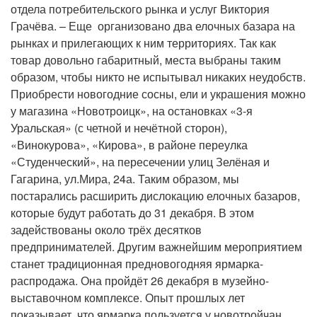
отдела потребительского рынка и услуг Виктория
Грачёва. – Еще организовано два елочных базара на
рынках и прилегающих к ним территориях. Так как
товар довольно габаритный, места выбраны таким
образом, чтобы никто не испытывал никаких неудобств.
Приобрести новогодние сосны, ели и украшения можно
у магазина «Новотроицк», на остановках «3-я
Уральская» (с четной и нечётной сторон),
«Винокурова», «Кирова», в районе переулка
«Студенческий», на пересечении улиц Зелёная и
Гагарина, ул.Мира, 24а. Таким образом, мы
постарались расширить дислокацию елочных базаров,
которые будут работать до 31 декабря. В этом
задействованы около трёх десятков
предпринимателей. Другим важнейшим мероприятием
станет традиционная предновогодняя ярмарка-
распродажа. Она пройдёт 26 декабря в музейно-
выставочном комплексе. Опыт прошлых лет
показывает, что ярмарка пользуется у новотройчан