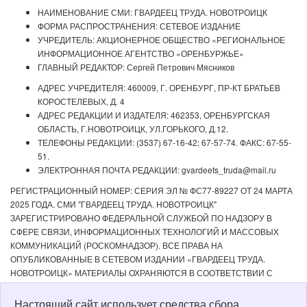
НАИМЕНОВАНИЕ СМИ: ГВАРДЕЕЦ ТРУДА. НОВОТРОИЦК
ФОРМА РАСПРОСТРАНЕНИЯ: СЕТЕВОЕ ИЗДАНИЕ
УЧРЕДИТЕЛЬ: АКЦИОНЕРНОЕ ОБЩЕСТВО «РЕГИОНАЛЬНОЕ
ИНФОРМАЦИОННОЕ АГЕНТСТВО «ОРЕНБУРЖЬЕ»
ГЛАВНЫЙ РЕДАКТОР: Сергей Петрович Мясников
АДРЕС УЧРЕДИТЕЛЯ: 460009, Г. ОРЕНБУРГ, ПР-КТ БРАТЬЕВ
КОРОСТЕЛЕВЫХ, Д. 4
АДРЕС РЕДАКЦИИ И ИЗДАТЕЛЯ: 462353, ОРЕНБУРГСКАЯ
ОБЛАСТЬ, Г.НОВОТРОИЦК, УЛ.ГОРЬКОГО, Д.12.
ТЕЛЕФОНЫ РЕДАКЦИИ: (3537) 67-16-42; 67-57-74. ФАКС: 67-55-
51.
ЭЛЕКТРОННАЯ ПОЧТА РЕДАКЦИИ: gvardeets_truda@mail.ru
РЕГИСТРАЦИОННЫЙ НОМЕР: СЕРИЯ ЭЛ № ФС77-89227 ОТ 24 МАРТА
2025 ГОДА. СМИ "ГВАРДЕЕЦ ТРУДА. НОВОТРОИЦК"
ЗАРЕГИСТРИРОВАНО ФЕДЕРАЛЬНОЙ СЛУЖБОЙ ПО НАДЗОРУ В
СФЕРЕ СВЯЗИ, ИНФОРМАЦИОННЫХ ТЕХНОЛОГИЙ И МАССОВЫХ
КОММУНИКАЦИЙ (РОСКОМНАДЗОР). ВСЕ ПРАВА НА
ОПУБЛИКОВАННЫЕ В СЕТЕВОМ ИЗДАНИИ «ГВАРДЕЕЦ ТРУДА.
НОВОТРОИЦК» МАТЕРИАЛЫ ОХРАНЯЮТСЯ В СООТВЕТСТВИИ С
ЗАКОНОДАТЕЛЬСТВОМ РФ. ЛЮБОЕ ИСПОЛЬЗОВАНИЕ МАТЕРИАЛОВ
ДОПУСКАЕТСЯ ТОЛЬКО ПО СОГЛАСОВАНИЮ С РЕДАКЦИЕЙ С
Настоящий сайт использует средства сбора