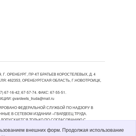
, Г. ОРЕНБУРГ, ПР-КТ БРАТЬЕВ КОРОСТЕЛЕВЫХ, Д. 4
ЛЯ: 462353, ОРЕНБУРГСКАЯ ОБЛАСТЬ, Г.НОВОТРОИЦК,
67-16-42; 67-57-74. ФАКС: 67-55-51.
ИИ: gvardeets_truda@mail.ru
ТРИРОВАНО ФЕДЕРАЛЬНОЙ СЛУЖБОЙ ПО НАДЗОРУ В
НЫЕ В СЕТЕВОМ ИЗДАНИИ «ГВАРДЕЕЦ ТРУДА.
 ДОПУСКАЕТСЯ ТОЛЬКО ПО СОГЛАСОВАНИЮ С
ТЬ РЕКЛАМНЫХ МАТЕРИАЛОВ, РАЗМЕЩЕННЫХ В СЕТЕВОМ
пользованием внешних форм. Продолжая использование
Й СТАРШЕ 16 ЛЕТ.