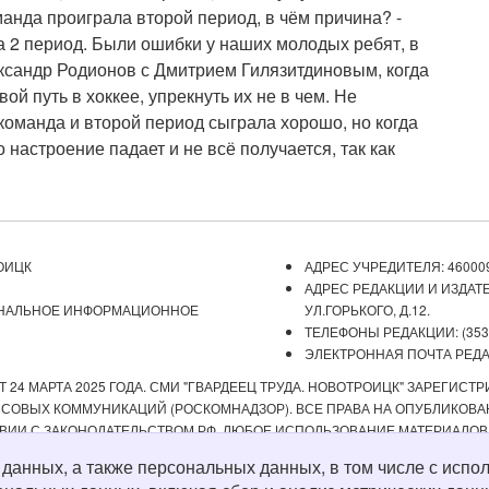
манда проиграла второй период, в чём причина? -
а 2 период. Были ошибки у наших молодых ребят, в
ксандр Родионов с Дмитрием Гилязитдиновым, когда
ой путь в хоккее, упрекнуть их не в чем. Не
, команда и второй период сыграла хорошо, но когда
 настроение падает и не всё получается, так как
ОИЦК
АДРЕС УЧРЕДИТЕЛЯ: 460009
АДРЕС РЕДАКЦИИ И ИЗДАТЕ
ОНАЛЬНОЕ ИНФОРМАЦИОННОЕ
УЛ.ГОРЬКОГО, Д.12.
ТЕЛЕФОНЫ РЕДАКЦИИ: (3537) 
ЭЛЕКТРОННАЯ ПОЧТА РЕДАКЦ
 24 МАРТА 2025 ГОДА. СМИ "ГВАРДЕЕЦ ТРУДА. НОВОТРОИЦК" ЗАРЕГИС
ОВЫХ КОММУНИКАЦИЙ (РОСКОМНАДЗОР). ВСЕ ПРАВА НА ОПУБЛИКОВАН
ВИИ С ЗАКОНОДАТЕЛЬСТВОМ РФ. ЛЮБОЕ ИСПОЛЬЗОВАНИЕ МАТЕРИАЛОВ
ИСТОЧНИК. РЕДАКЦИЯ НЕ НЕСЕТ ОТВЕТСТВЕННОСТИ ЗА ДОСТОВЕРНОС
х данных, а также персональных данных, в том числе с ис
А СОДЕРЖАНИЕ ВЕБ-САЙТОВ, НА КОТОРЫЕ ДАНЫ ГИПЕРССЫЛКИ. ДЛЯ ДЕТЕ