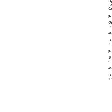
В
Г
С
07
О
п
07
В
и
06
В
о
06
В
о