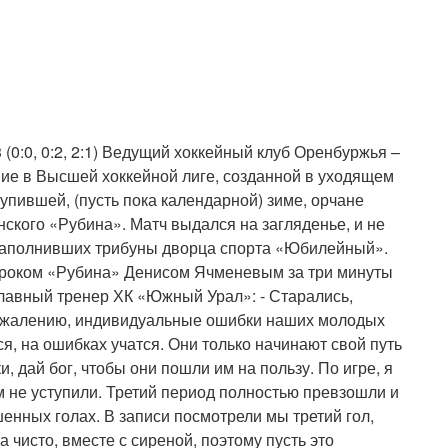
(0:0, 0:2, 2:1) Ведущий хоккейный клуб Оренбуржья –
е в Высшей хоккейной лиге, созданной в уходящем
упившей, (пусть пока календарной) зиме, орчане
ского «Рубина». Матч выдался на загляденье, и не
заполнивших трибуны дворца спорта «Юбилейный».
гроком «Рубина» Денисом Ячменевым за три минуты
главный тренер ХК «Южный Урал»: - Старались,
 сожалению, индивидуальные ошибки наших молодых
тся, на ошибках учатся. Они только начинают свой путь
, дай бог, чтобы они пошли им на пользу. По игре, я
м не уступили. Третий период полностью превзошли и
шенных голах. В записи посмотрели мы третий гол,
 чисто, вместе с сиреной, поэтому пусть это