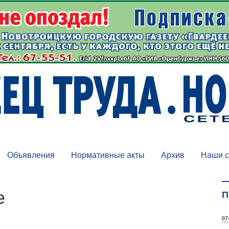
Объявления
Нормативные акты
Архив
Наши с
е
П
07