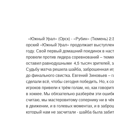
«Южный Урал» (Орск) - «Рубин» (Тюмень) 2:3 
орский «Южный Урал» продолжает выступлени
году. Свой первый домашний поединок в наст
провели против лидера соревнований – тюмен
оставил равнодушными 4,5 тысяч зрителей, 
Судьбу матча решила шайба, заброшенная и
до финального свистка. Евгений Зиновьев – 
сделали всё, чтобы сегодня победить. Но, к
игроков привели к трём голам, но, как говори
в хоккее. Мы обязательно разберём эти ошибки
считаю, мы мастеровитому сопернику ни в чё
в движении, и в голевых моментах, и в забро
который нам не засчитали - шайба была забита