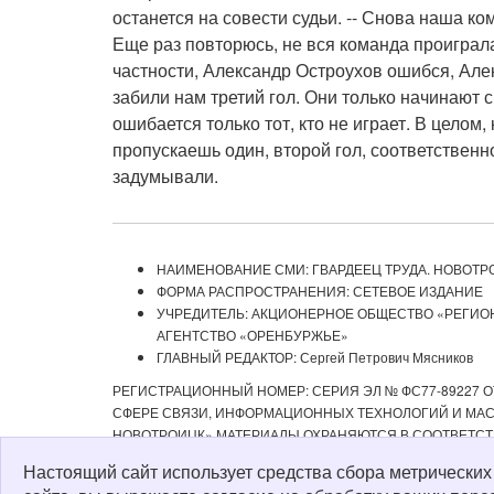
останется на совести судьи. -- Снова наша ко
Еще раз повторюсь, не вся команда проиграл
частности, Александр Остроухов ошибся, Але
забили нам третий гол. Они только начинают св
ошибается только тот, кто не играет. В целом
пропускаешь один, второй гол, соответственно
задумывали.
НАИМЕНОВАНИЕ СМИ: ГВАРДЕЕЦ ТРУДА. НОВОТР
ФОРМА РАСПРОСТРАНЕНИЯ: СЕТЕВОЕ ИЗДАНИЕ
УЧРЕДИТЕЛЬ: АКЦИОНЕРНОЕ ОБЩЕСТВО «РЕГИ
АГЕНТСТВО «ОРЕНБУРЖЬЕ»
ГЛАВНЫЙ РЕДАКТОР: Сергей Петрович Мясников
РЕГИСТРАЦИОННЫЙ НОМЕР: СЕРИЯ ЭЛ № ФС77-89227 ОТ
СФЕРЕ СВЯЗИ, ИНФОРМАЦИОННЫХ ТЕХНОЛОГИЙ И МАСС
НОВОТРОИЦК» МАТЕРИАЛЫ ОХРАНЯЮТСЯ В СООТВЕТСТ
РЕДАКЦИЕЙ С ОБЯЗАТЕЛЬНОЙ АКТИВНОЙ ССЫЛКОЙ НА 
Настоящий сайт использует средства сбора метрически
ИЗДАНИИ «ГВАРДЕЕЦ ТРУДА. НОВОТРОИЦК», А ТАКЖЕ З