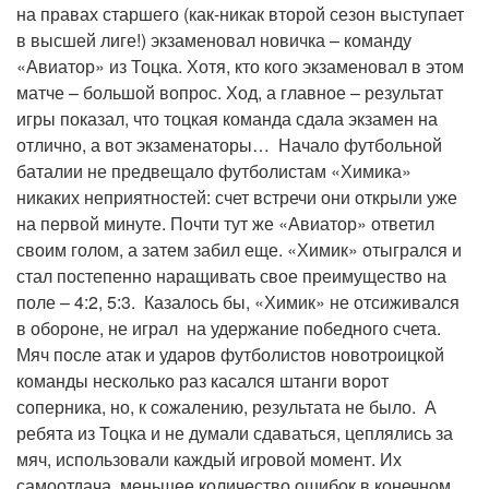
на правах старшего (как-никак второй сезон выступает
в высшей лиге!) экзаменовал новичка – команду
«Авиатор» из Тоцка. Хотя, кто кого экзаменовал в этом
матче – большой вопрос. Ход, а главное – результат
игры показал, что тоцкая команда сдала экзамен на
отлично, а вот экзаменаторы… Начало футбольной
баталии не предвещало футболистам «Химика»
никаких неприятностей: счет встречи они открыли уже
на первой минуте. Почти тут же «Авиатор» ответил
своим голом, а затем забил еще. «Химик» отыгрался и
стал постепенно наращивать свое преимущество на
поле – 4:2, 5:3. Казалось бы, «Химик» не отсиживался
в обороне, не играл на удержание победного счета.
Мяч после атак и ударов футболистов новотроицкой
команды несколько раз касался штанги ворот
соперника, но, к сожалению, результата не было. А
ребята из Тоцка и не думали сдаваться, цеплялись за
мяч, использовали каждый игровой момент. Их
самоотдача, меньшее количество ошибок в конечном