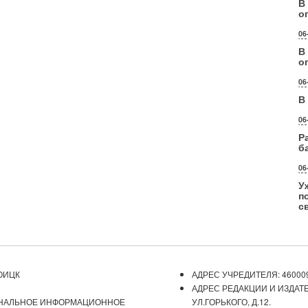
В
о
06
В
о
06
В
06
Р
б
06
У
п
с
ОИЦК
АДРЕС УЧРЕДИТЕЛЯ: 460009
АДРЕС РЕДАКЦИИ И ИЗДАТЕ
ОНАЛЬНОЕ ИНФОРМАЦИОННОЕ
УЛ.ГОРЬКОГО, Д.12.