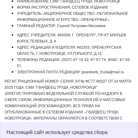
НАИМЕНОВАНИЕ СМИ: ГВАРДЕЕЦ ТРУДА. НОВОТРОИЦК
ФОРМА РАСПРОСТРАНЕНИЯ: СЕТЕВОЕ ИЗДАНИЕ
УЧРЕДИТЕЛЬ: АКЦИОНЕРНОЕ ОБЩЕСТВО «РЕГИОНАЛЬНОЕ
ИНФОРМАЦИОННОЕ АГЕНТСТВО «ОРЕНБУРЖЬЕ»
ГЛАВНЫЙ РЕДАКТОР: Сергей Петрович Мясников
АДРЕС УЧРЕДИТЕЛЯ: 460009, Г. ОРЕНБУРГ, ПР-КТ БРАТЬЕВ
КОРОСТЕЛЕВЫХ, Д. 4
АДРЕС РЕДАКЦИИ И ИЗДАТЕЛЯ: 462353, ОРЕНБУРГСКАЯ
ОБЛАСТЬ, Г.НОВОТРОИЦК, УЛ.ГОРЬКОГО, Д.12.
ТЕЛЕФОНЫ РЕДАКЦИИ: (3537) 67-16-42; 67-57-74. ФАКС: 67-55-
51.
ЭЛЕКТРОННАЯ ПОЧТА РЕДАКЦИИ: gvardeets_truda@mail.ru
РЕГИСТРАЦИОННЫЙ НОМЕР: СЕРИЯ ЭЛ № ФС77-89227 ОТ 24 МАРТА
2025 ГОДА. СМИ "ГВАРДЕЕЦ ТРУДА. НОВОТРОИЦК"
ЗАРЕГИСТРИРОВАНО ФЕДЕРАЛЬНОЙ СЛУЖБОЙ ПО НАДЗОРУ В
СФЕРЕ СВЯЗИ, ИНФОРМАЦИОННЫХ ТЕХНОЛОГИЙ И МАССОВЫХ
КОММУНИКАЦИЙ (РОСКОМНАДЗОР). ВСЕ ПРАВА НА
ОПУБЛИКОВАННЫЕ В СЕТЕВОМ ИЗДАНИИ «ГВАРДЕЕЦ ТРУДА.
НОВОТРОИЦК» МАТЕРИАЛЫ ОХРАНЯЮТСЯ В СООТВЕТСТВИИ С
ЗАКОНОДАТЕЛЬСТВОМ РФ. ЛЮБОЕ ИСПОЛЬЗОВАНИЕ МАТЕРИАЛОВ
ДОПУСКАЕТСЯ ТОЛЬКО ПО СОГЛАСОВАНИЮ С РЕДАКЦИЕЙ С
Настоящий сайт использует средства сбора
ОБЯЗАТЕЛЬНОЙ АКТИВНОЙ ССЫЛКОЙ НА ИСТОЧНИК. РЕДАКЦИЯ НЕ