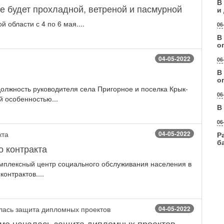
В
е будет прохладной, ветреной и пасмурной
и
 области с 4 по 6 мая....
06
В
о
04-05-2022
06
В
о
 должность руководителя села Пригорное и поселка Крык-
06
й особенностью...
В
06
04-05-2022
Р
б
 контракта
омплексный центр социального обслуживания населения в
онтрактов....
04-05-2022
уме началась защита дипломных проектов