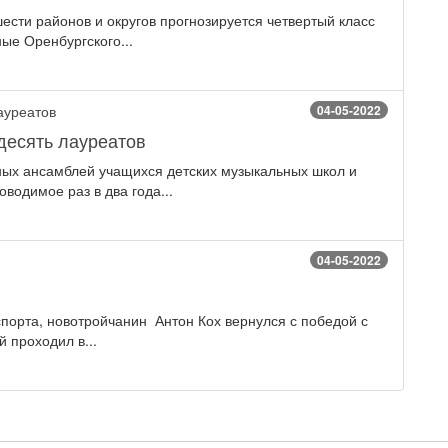
шести районов и округов прогнозируется четвертый класс
ые Оренбургского...
04-05-2022
десять лауреатов
ых ансамблей учащихся детских музыкальных школ и
водимое раз в два года...
04-05-2022
спорта, новотройчанин Антон Кох вернулся с победой с
 проходил в...