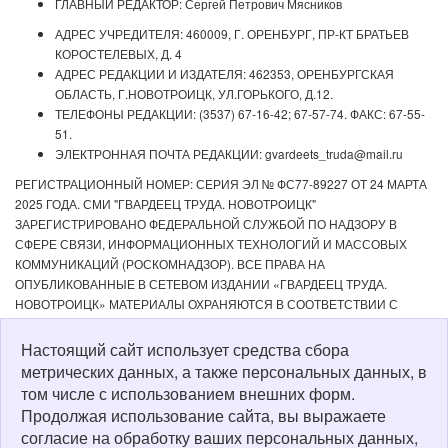
ГЛАВНЫЙ РЕДАКТОР: Сергей Петрович Мясников
АДРЕС УЧРЕДИТЕЛЯ: 460009, Г. ОРЕНБУРГ, ПР-КТ БРАТЬЕВ
КОРОСТЕЛЕВЫХ, Д. 4
АДРЕС РЕДАКЦИИ И ИЗДАТЕЛЯ: 462353, ОРЕНБУРГСКАЯ
ОБЛАСТЬ, Г.НОВОТРОИЦК, УЛ.ГОРЬКОГО, Д.12.
ТЕЛЕФОНЫ РЕДАКЦИИ: (3537) 67-16-42; 67-57-74. ФАКС: 67-55-
51.
ЭЛЕКТРОННАЯ ПОЧТА РЕДАКЦИИ: gvardeets_truda@mail.ru
РЕГИСТРАЦИОННЫЙ НОМЕР: СЕРИЯ ЭЛ № ФС77-89227 ОТ 24 МАРТА
2025 ГОДА. СМИ "ГВАРДЕЕЦ ТРУДА. НОВОТРОИЦК"
ЗАРЕГИСТРИРОВАНО ФЕДЕРАЛЬНОЙ СЛУЖБОЙ ПО НАДЗОРУ В
СФЕРЕ СВЯЗИ, ИНФОРМАЦИОННЫХ ТЕХНОЛОГИЙ И МАССОВЫХ
КОММУНИКАЦИЙ (РОСКОМНАДЗОР). ВСЕ ПРАВА НА
ОПУБЛИКОВАННЫЕ В СЕТЕВОМ ИЗДАНИИ «ГВАРДЕЕЦ ТРУДА.
НОВОТРОИЦК» МАТЕРИАЛЫ ОХРАНЯЮТСЯ В СООТВЕТСТВИИ С
ЗАКОНОДАТЕЛЬСТВОМ РФ. ЛЮБОЕ ИСПОЛЬЗОВАНИЕ МАТЕРИАЛОВ
ДОПУСКАЕТСЯ ТОЛЬКО ПО СОГЛАСОВАНИЮ С РЕДАКЦИЕЙ С
Настоящий сайт использует средства сбора
ОБЯЗАТЕЛЬНОЙ АКТИВНОЙ ССЫЛКОЙ НА ИСТОЧНИК. РЕДАКЦИЯ НЕ
метрических данных, а также персональных данных, в
НЕСЕТ ОТВЕТСТВЕННОСТИ ЗА ДОСТОВЕРНОСТЬ РЕКЛАМНЫХ
том числе с использованием внешних форм.
МАТЕРИАЛОВ, РАЗМЕЩЕННЫХ В СЕТЕВОМ ИЗДАНИИ «ГВАРДЕЕЦ
Продолжая использование сайта, вы выражаете
ТРУДА. НОВОТРОИЦК», А ТАКЖЕ ЗА СОДЕРЖАНИЕ ВЕБ-САЙТОВ, НА
согласие на обработку ваших персональных данных,
КОТОРЫЕ ДАНЫ ГИПЕРССЫЛКИ. ДЛЯ ДЕТЕЙ СТАРШЕ 16 ЛЕТ.