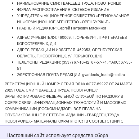
НАИМЕНОВАНИЕ СМИ: ГВАРДЕЕЦ ТРУДА. НОВОТРОИЦК
ФОРМА РАСПРОСТРАНЕНИЯ: СЕТЕВОЕ ИЗДАНИЕ
УЧРЕДИТЕЛЬ: АКЦИОНЕРНОЕ ОБЩЕСТВО «РЕГИОНАЛЬНОЕ
ИНФОРМАЦИОННОЕ АГЕНТСТВО «ОРЕНБУРЖЬЕ»
ГЛАВНЫЙ РЕДАКТОР: Сергей Петрович Мясников
АДРЕС УЧРЕДИТЕЛЯ: 460009, Г. ОРЕНБУРГ, ПР-КТ БРАТЬЕВ
КОРОСТЕЛЕВЫХ, Д. 4
АДРЕС РЕДАКЦИИ И ИЗДАТЕЛЯ: 462353, ОРЕНБУРГСКАЯ
ОБЛАСТЬ, Г.НОВОТРОИЦК, УЛ.ГОРЬКОГО, Д.12.
ТЕЛЕФОНЫ РЕДАКЦИИ: (3537) 67-16-42; 67-57-74. ФАКС: 67-55-
51.
ЭЛЕКТРОННАЯ ПОЧТА РЕДАКЦИИ: gvardeets_truda@mail.ru
РЕГИСТРАЦИОННЫЙ НОМЕР: СЕРИЯ ЭЛ № ФС77-89227 ОТ 24 МАРТА
2025 ГОДА. СМИ "ГВАРДЕЕЦ ТРУДА. НОВОТРОИЦК"
ЗАРЕГИСТРИРОВАНО ФЕДЕРАЛЬНОЙ СЛУЖБОЙ ПО НАДЗОРУ В
СФЕРЕ СВЯЗИ, ИНФОРМАЦИОННЫХ ТЕХНОЛОГИЙ И МАССОВЫХ
КОММУНИКАЦИЙ (РОСКОМНАДЗОР). ВСЕ ПРАВА НА
ОПУБЛИКОВАННЫЕ В СЕТЕВОМ ИЗДАНИИ «ГВАРДЕЕЦ ТРУДА.
НОВОТРОИЦК» МАТЕРИАЛЫ ОХРАНЯЮТСЯ В СООТВЕТСТВИИ С
ЗАКОНОДАТЕЛЬСТВОМ РФ. ЛЮБОЕ ИСПОЛЬЗОВАНИЕ МАТЕРИАЛОВ
ДОПУСКАЕТСЯ ТОЛЬКО ПО СОГЛАСОВАНИЮ С РЕДАКЦИЕЙ С
Настоящий сайт использует средства сбора