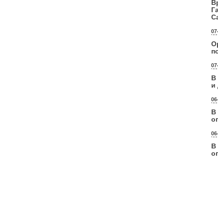
В
Г
С
07
О
п
07
В
и
06
В
о
06
В
о