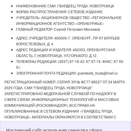
НАИМЕНОВАНИЕ СМИ: ГВАРДЕЕЦ ТРУДА. НОВОТРОИЦК
ФОРМА РАСПРОСТРАНЕНИЯ: СЕТЕВОЕ ИЗДАНИЕ
УЧРЕДИТЕЛЬ: АКЦИОНЕРНОЕ ОБЩЕСТВО «РЕГИОНАЛЬНОЕ
ИНФОРМАЦИОННОЕ АГЕНТСТВО «ОРЕНБУРЖЬЕ»
ГЛАВНЫЙ РЕДАКТОР: Сергей Петрович Мясников
АДРЕС УЧРЕДИТЕЛЯ: 460009, Г. ОРЕНБУРГ, ПР-КТ БРАТЬЕВ
КОРОСТЕЛЕВЫХ, Д. 4
АДРЕС РЕДАКЦИИ И ИЗДАТЕЛЯ: 462353, ОРЕНБУРГСКАЯ
ОБЛАСТЬ, Г.НОВОТРОИЦК, УЛ.ГОРЬКОГО, Д.12.
ТЕЛЕФОНЫ РЕДАКЦИИ: (3537) 67-16-42; 67-57-74. ФАКС: 67-55-
51.
ЭЛЕКТРОННАЯ ПОЧТА РЕДАКЦИИ: gvardeets_truda@mail.ru
РЕГИСТРАЦИОННЫЙ НОМЕР: СЕРИЯ ЭЛ № ФС77-89227 ОТ 24 МАРТА
2025 ГОДА. СМИ "ГВАРДЕЕЦ ТРУДА. НОВОТРОИЦК"
ЗАРЕГИСТРИРОВАНО ФЕДЕРАЛЬНОЙ СЛУЖБОЙ ПО НАДЗОРУ В
СФЕРЕ СВЯЗИ, ИНФОРМАЦИОННЫХ ТЕХНОЛОГИЙ И МАССОВЫХ
КОММУНИКАЦИЙ (РОСКОМНАДЗОР). ВСЕ ПРАВА НА
ОПУБЛИКОВАННЫЕ В СЕТЕВОМ ИЗДАНИИ «ГВАРДЕЕЦ ТРУДА.
НОВОТРОИЦК» МАТЕРИАЛЫ ОХРАНЯЮТСЯ В СООТВЕТСТВИИ С
ЗАКОНОДАТЕЛЬСТВОМ РФ. ЛЮБОЕ ИСПОЛЬЗОВАНИЕ МАТЕРИАЛОВ
ДОПУСКАЕТСЯ ТОЛЬКО ПО СОГЛАСОВАНИЮ С РЕДАКЦИЕЙ С
Настоящий сайт использует средства сбора