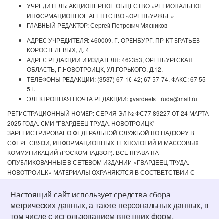
УЧРЕДИТЕЛЬ: АКЦИОНЕРНОЕ ОБЩЕСТВО «РЕГИОНАЛЬНОЕ
ИНФОРМАЦИОННОЕ АГЕНТСТВО «ОРЕНБУРЖЬЕ»
ГЛАВНЫЙ РЕДАКТОР: Сергей Петрович Мясников
АДРЕС УЧРЕДИТЕЛЯ: 460009, Г. ОРЕНБУРГ, ПР-КТ БРАТЬЕВ
КОРОСТЕЛЕВЫХ, Д. 4
АДРЕС РЕДАКЦИИ И ИЗДАТЕЛЯ: 462353, ОРЕНБУРГСКАЯ
ОБЛАСТЬ, Г.НОВОТРОИЦК, УЛ.ГОРЬКОГО, Д.12.
ТЕЛЕФОНЫ РЕДАКЦИИ: (3537) 67-16-42; 67-57-74. ФАКС: 67-55-
51.
ЭЛЕКТРОННАЯ ПОЧТА РЕДАКЦИИ: gvardeets_truda@mail.ru
РЕГИСТРАЦИОННЫЙ НОМЕР: СЕРИЯ ЭЛ № ФС77-89227 ОТ 24 МАРТА
2025 ГОДА. СМИ "ГВАРДЕЕЦ ТРУДА. НОВОТРОИЦК"
ЗАРЕГИСТРИРОВАНО ФЕДЕРАЛЬНОЙ СЛУЖБОЙ ПО НАДЗОРУ В
СФЕРЕ СВЯЗИ, ИНФОРМАЦИОННЫХ ТЕХНОЛОГИЙ И МАССОВЫХ
КОММУНИКАЦИЙ (РОСКОМНАДЗОР). ВСЕ ПРАВА НА
ОПУБЛИКОВАННЫЕ В СЕТЕВОМ ИЗДАНИИ «ГВАРДЕЕЦ ТРУДА.
НОВОТРОИЦК» МАТЕРИАЛЫ ОХРАНЯЮТСЯ В СООТВЕТСТВИИ С
ЗАКОНОДАТЕЛЬСТВОМ РФ. ЛЮБОЕ ИСПОЛЬЗОВАНИЕ МАТЕРИАЛОВ
ДОПУСКАЕТСЯ ТОЛЬКО ПО СОГЛАСОВАНИЮ С РЕДАКЦИЕЙ С
Настоящий сайт использует средства сбора
ОБЯЗАТЕЛЬНОЙ АКТИВНОЙ ССЫЛКОЙ НА ИСТОЧНИК. РЕДАКЦИЯ НЕ
метрических данных, а также персональных данных, в
НЕСЕТ ОТВЕТСТВЕННОСТИ ЗА ДОСТОВЕРНОСТЬ РЕКЛАМНЫХ
том числе с использованием внешних форм.