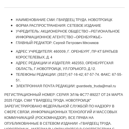
НАИМЕНОВАНИЕ СМИ: ГВАРДЕЕЦ ТРУДА. НОВОТРОИЦК
ФОРМА РАСПРОСТРАНЕНИЯ: СЕТЕВОЕ ИЗДАНИЕ
УЧРЕДИТЕЛЬ: АКЦИОНЕРНОЕ ОБЩЕСТВО «РЕГИОНАЛЬНОЕ
ИНФОРМАЦИОННОЕ АГЕНТСТВО «ОРЕНБУРЖЬЕ»
ГЛАВНЫЙ РЕДАКТОР: Сергей Петрович Мясников
АДРЕС УЧРЕДИТЕЛЯ: 460009, Г. ОРЕНБУРГ, ПР-КТ БРАТЬЕВ
КОРОСТЕЛЕВЫХ, Д. 4
АДРЕС РЕДАКЦИИ И ИЗДАТЕЛЯ: 462353, ОРЕНБУРГСКАЯ
ОБЛАСТЬ, Г.НОВОТРОИЦК, УЛ.ГОРЬКОГО, Д.12.
ТЕЛЕФОНЫ РЕДАКЦИИ: (3537) 67-16-42; 67-57-74. ФАКС: 67-55-
51.
ЭЛЕКТРОННАЯ ПОЧТА РЕДАКЦИИ: gvardeets_truda@mail.ru
РЕГИСТРАЦИОННЫЙ НОМЕР: СЕРИЯ ЭЛ № ФС77-89227 ОТ 24 МАРТА
2025 ГОДА. СМИ "ГВАРДЕЕЦ ТРУДА. НОВОТРОИЦК"
ЗАРЕГИСТРИРОВАНО ФЕДЕРАЛЬНОЙ СЛУЖБОЙ ПО НАДЗОРУ В
СФЕРЕ СВЯЗИ, ИНФОРМАЦИОННЫХ ТЕХНОЛОГИЙ И МАССОВЫХ
КОММУНИКАЦИЙ (РОСКОМНАДЗОР). ВСЕ ПРАВА НА
ОПУБЛИКОВАННЫЕ В СЕТЕВОМ ИЗДАНИИ «ГВАРДЕЕЦ ТРУДА.
НОВОТРОИЦК» МАТЕРИАЛЫ ОХРАНЯЮТСЯ В СООТВЕТСТВИИ С