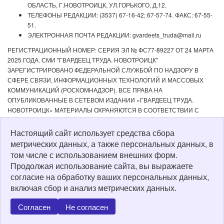
ОБЛАСТЬ, Г.НОВОТРОИЦК, УЛ.ГОРЬКОГО, Д.12.
ТЕЛЕФОНЫ РЕДАКЦИИ: (3537) 67-16-42; 67-57-74. ФАКС: 67-55-
51.
ЭЛЕКТРОННАЯ ПОЧТА РЕДАКЦИИ: gvardeets_truda@mail.ru
РЕГИСТРАЦИОННЫЙ НОМЕР: СЕРИЯ ЭЛ № ФС77-89227 ОТ 24 МАРТА
2025 ГОДА. СМИ "ГВАРДЕЕЦ ТРУДА. НОВОТРОИЦК"
ЗАРЕГИСТРИРОВАНО ФЕДЕРАЛЬНОЙ СЛУЖБОЙ ПО НАДЗОРУ В
СФЕРЕ СВЯЗИ, ИНФОРМАЦИОННЫХ ТЕХНОЛОГИЙ И МАССОВЫХ
КОММУНИКАЦИЙ (РОСКОМНАДЗОР). ВСЕ ПРАВА НА
ОПУБЛИКОВАННЫЕ В СЕТЕВОМ ИЗДАНИИ «ГВАРДЕЕЦ ТРУДА.
НОВОТРОИЦК» МАТЕРИАЛЫ ОХРАНЯЮТСЯ В СООТВЕТСТВИИ С
ЗАКОНОДАТЕЛЬСТВОМ РФ. ЛЮБОЕ ИСПОЛЬЗОВАНИЕ МАТЕРИАЛОВ
ДОПУСКАЕТСЯ ТОЛЬКО ПО СОГЛАСОВАНИЮ С РЕДАКЦИЕЙ С
Настоящий сайт использует средства сбора
ОБЯЗАТЕЛЬНОЙ АКТИВНОЙ ССЫЛКОЙ НА ИСТОЧНИК. РЕДАКЦИЯ НЕ
метрических данных, а также персональных данных, в
НЕСЕТ ОТВЕТСТВЕННОСТИ ЗА ДОСТОВЕРНОСТЬ РЕКЛАМНЫХ
том числе с использованием внешних форм.
МАТЕРИАЛОВ, РАЗМЕЩЕННЫХ В СЕТЕВОМ ИЗДАНИИ «ГВАРДЕЕЦ
Продолжая использование сайта, вы выражаете
ТРУДА. НОВОТРОИЦК», А ТАКЖЕ ЗА СОДЕРЖАНИЕ ВЕБ-САЙТОВ, НА
согласие на обработку ваших персональных данных,
КОТОРЫЕ ДАНЫ ГИПЕРССЫЛКИ. ДЛЯ ДЕТЕЙ СТАРШЕ 16 ЛЕТ.
включая сбор и анализ метрических данных.
Политика о персональных данных
Согласен
Не согласен