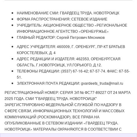
НАИМЕНОВАНИЕ СМИ: ГВАРДЕЕЦ ТРУДА. НОВОТРОИЦК
ФОРМА РАСПРОСТРАНЕНИЯ: СЕТЕВОЕ ИЗДАНИЕ
УЧРЕДИТЕЛЬ: АКЦИОНЕРНОЕ ОБЩЕСТВО «РЕГИОНАЛЬНОЕ
ИНФОРМАЦИОННОЕ АГЕНТСТВО «ОРЕНБУРЖЬЕ»
ГЛАВНЫЙ РЕДАКТОР: Сергей Петрович Мясников
АДРЕС УЧРЕДИТЕЛЯ: 460009, Г. ОРЕНБУРГ, ПР-КТ БРАТЬЕВ
КОРОСТЕЛЕВЫХ, Д. 4
АДРЕС РЕДАКЦИИ И ИЗДАТЕЛЯ: 462353, ОРЕНБУРГСКАЯ
ОБЛАСТЬ, Г.НОВОТРОИЦК, УЛ.ГОРЬКОГО, Д.12.
ТЕЛЕФОНЫ РЕДАКЦИИ: (3537) 67-16-42; 67-57-74. ФАКС: 67-55-
51.
ЭЛЕКТРОННАЯ ПОЧТА РЕДАКЦИИ: gvardeets_truda@mail.ru
РЕГИСТРАЦИОННЫЙ НОМЕР: СЕРИЯ ЭЛ № ФС77-89227 ОТ 24 МАРТА
2025 ГОДА. СМИ "ГВАРДЕЕЦ ТРУДА. НОВОТРОИЦК"
ЗАРЕГИСТРИРОВАНО ФЕДЕРАЛЬНОЙ СЛУЖБОЙ ПО НАДЗОРУ В
СФЕРЕ СВЯЗИ, ИНФОРМАЦИОННЫХ ТЕХНОЛОГИЙ И МАССОВЫХ
КОММУНИКАЦИЙ (РОСКОМНАДЗОР). ВСЕ ПРАВА НА
ОПУБЛИКОВАННЫЕ В СЕТЕВОМ ИЗДАНИИ «ГВАРДЕЕЦ ТРУДА.
НОВОТРОИЦК» МАТЕРИАЛЫ ОХРАНЯЮТСЯ В СООТВЕТСТВИИ С
ЗАКОНОДАТЕЛЬСТВОМ РФ. ЛЮБОЕ ИСПОЛЬЗОВАНИЕ МАТЕРИАЛОВ