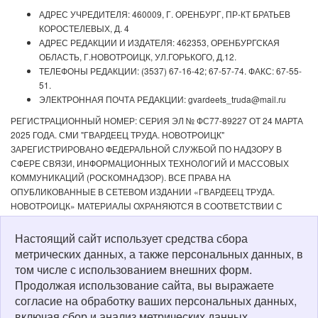
АДРЕС УЧРЕДИТЕЛЯ: 460009, Г. ОРЕНБУРГ, ПР-КТ БРАТЬЕВ
КОРОСТЕЛЕВЫХ, Д. 4
АДРЕС РЕДАКЦИИ И ИЗДАТЕЛЯ: 462353, ОРЕНБУРГСКАЯ
ОБЛАСТЬ, Г.НОВОТРОИЦК, УЛ.ГОРЬКОГО, Д.12.
ТЕЛЕФОНЫ РЕДАКЦИИ: (3537) 67-16-42; 67-57-74. ФАКС: 67-55-
51.
ЭЛЕКТРОННАЯ ПОЧТА РЕДАКЦИИ: gvardeets_truda@mail.ru
РЕГИСТРАЦИОННЫЙ НОМЕР: СЕРИЯ ЭЛ № ФС77-89227 ОТ 24 МАРТА
2025 ГОДА. СМИ "ГВАРДЕЕЦ ТРУДА. НОВОТРОИЦК"
ЗАРЕГИСТРИРОВАНО ФЕДЕРАЛЬНОЙ СЛУЖБОЙ ПО НАДЗОРУ В
СФЕРЕ СВЯЗИ, ИНФОРМАЦИОННЫХ ТЕХНОЛОГИЙ И МАССОВЫХ
КОММУНИКАЦИЙ (РОСКОМНАДЗОР). ВСЕ ПРАВА НА
ОПУБЛИКОВАННЫЕ В СЕТЕВОМ ИЗДАНИИ «ГВАРДЕЕЦ ТРУДА.
НОВОТРОИЦК» МАТЕРИАЛЫ ОХРАНЯЮТСЯ В СООТВЕТСТВИИ С
ЗАКОНОДАТЕЛЬСТВОМ РФ. ЛЮБОЕ ИСПОЛЬЗОВАНИЕ МАТЕРИАЛОВ
ДОПУСКАЕТСЯ ТОЛЬКО ПО СОГЛАСОВАНИЮ С РЕДАКЦИЕЙ С
Настоящий сайт использует средства сбора
ОБЯЗАТЕЛЬНОЙ АКТИВНОЙ ССЫЛКОЙ НА ИСТОЧНИК. РЕДАКЦИЯ НЕ
метрических данных, а также персональных данных, в
НЕСЕТ ОТВЕТСТВЕННОСТИ ЗА ДОСТОВЕРНОСТЬ РЕКЛАМНЫХ
том числе с использованием внешних форм.
МАТЕРИАЛОВ, РАЗМЕЩЕННЫХ В СЕТЕВОМ ИЗДАНИИ «ГВАРДЕЕЦ
Продолжая использование сайта, вы выражаете
ТРУДА. НОВОТРОИЦК», А ТАКЖЕ ЗА СОДЕРЖАНИЕ ВЕБ-САЙТОВ, НА
согласие на обработку ваших персональных данных,
КОТОРЫЕ ДАНЫ ГИПЕРССЫЛКИ. ДЛЯ ДЕТЕЙ СТАРШЕ 16 ЛЕТ.
включая сбор и анализ метрических данных.