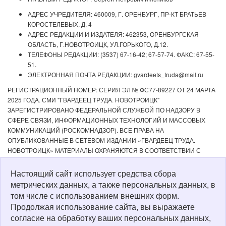
АДРЕС УЧРЕДИТЕЛЯ: 460009, Г. ОРЕНБУРГ, ПР-КТ БРАТЬЕВ
КОРОСТЕЛЕВЫХ, Д. 4
АДРЕС РЕДАКЦИИ И ИЗДАТЕЛЯ: 462353, ОРЕНБУРГСКАЯ
ОБЛАСТЬ, Г.НОВОТРОИЦК, УЛ.ГОРЬКОГО, Д.12.
ТЕЛЕФОНЫ РЕДАКЦИИ: (3537) 67-16-42; 67-57-74. ФАКС: 67-55-
51.
ЭЛЕКТРОННАЯ ПОЧТА РЕДАКЦИИ: gvardeets_truda@mail.ru
РЕГИСТРАЦИОННЫЙ НОМЕР: СЕРИЯ ЭЛ № ФС77-89227 ОТ 24 МАРТА
2025 ГОДА. СМИ "ГВАРДЕЕЦ ТРУДА. НОВОТРОИЦК"
ЗАРЕГИСТРИРОВАНО ФЕДЕРАЛЬНОЙ СЛУЖБОЙ ПО НАДЗОРУ В
СФЕРЕ СВЯЗИ, ИНФОРМАЦИОННЫХ ТЕХНОЛОГИЙ И МАССОВЫХ
КОММУНИКАЦИЙ (РОСКОМНАДЗОР). ВСЕ ПРАВА НА
ОПУБЛИКОВАННЫЕ В СЕТЕВОМ ИЗДАНИИ «ГВАРДЕЕЦ ТРУДА.
НОВОТРОИЦК» МАТЕРИАЛЫ ОХРАНЯЮТСЯ В СООТВЕТСТВИИ С
ЗАКОНОДАТЕЛЬСТВОМ РФ. ЛЮБОЕ ИСПОЛЬЗОВАНИЕ МАТЕРИАЛОВ
ДОПУСКАЕТСЯ ТОЛЬКО ПО СОГЛАСОВАНИЮ С РЕДАКЦИЕЙ С
Настоящий сайт использует средства сбора
ОБЯЗАТЕЛЬНОЙ АКТИВНОЙ ССЫЛКОЙ НА ИСТОЧНИК. РЕДАКЦИЯ НЕ
метрических данных, а также персональных данных, в
НЕСЕТ ОТВЕТСТВЕННОСТИ ЗА ДОСТОВЕРНОСТЬ РЕКЛАМНЫХ
том числе с использованием внешних форм.
МАТЕРИАЛОВ, РАЗМЕЩЕННЫХ В СЕТЕВОМ ИЗДАНИИ «ГВАРДЕЕЦ
Продолжая использование сайта, вы выражаете
ТРУДА. НОВОТРОИЦК», А ТАКЖЕ ЗА СОДЕРЖАНИЕ ВЕБ-САЙТОВ, НА
согласие на обработку ваших персональных данных,
КОТОРЫЕ ДАНЫ ГИПЕРССЫЛКИ. ДЛЯ ДЕТЕЙ СТАРШЕ 16 ЛЕТ.