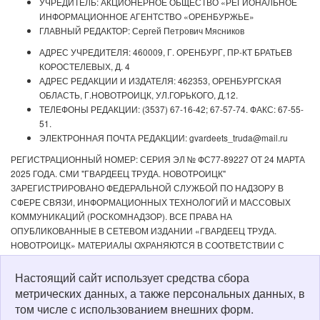
УЧРЕДИТЕЛЬ: АКЦИОНЕРНОЕ ОБЩЕСТВО «РЕГИОНАЛЬНОЕ
ИНФОРМАЦИОННОЕ АГЕНТСТВО «ОРЕНБУРЖЬЕ»
ГЛАВНЫЙ РЕДАКТОР: Сергей Петрович Мясников
АДРЕС УЧРЕДИТЕЛЯ: 460009, Г. ОРЕНБУРГ, ПР-КТ БРАТЬЕВ
КОРОСТЕЛЕВЫХ, Д. 4
АДРЕС РЕДАКЦИИ И ИЗДАТЕЛЯ: 462353, ОРЕНБУРГСКАЯ
ОБЛАСТЬ, Г.НОВОТРОИЦК, УЛ.ГОРЬКОГО, Д.12.
ТЕЛЕФОНЫ РЕДАКЦИИ: (3537) 67-16-42; 67-57-74. ФАКС: 67-55-
51.
ЭЛЕКТРОННАЯ ПОЧТА РЕДАКЦИИ: gvardeets_truda@mail.ru
РЕГИСТРАЦИОННЫЙ НОМЕР: СЕРИЯ ЭЛ № ФС77-89227 ОТ 24 МАРТА
2025 ГОДА. СМИ "ГВАРДЕЕЦ ТРУДА. НОВОТРОИЦК"
ЗАРЕГИСТРИРОВАНО ФЕДЕРАЛЬНОЙ СЛУЖБОЙ ПО НАДЗОРУ В
СФЕРЕ СВЯЗИ, ИНФОРМАЦИОННЫХ ТЕХНОЛОГИЙ И МАССОВЫХ
КОММУНИКАЦИЙ (РОСКОМНАДЗОР). ВСЕ ПРАВА НА
ОПУБЛИКОВАННЫЕ В СЕТЕВОМ ИЗДАНИИ «ГВАРДЕЕЦ ТРУДА.
НОВОТРОИЦК» МАТЕРИАЛЫ ОХРАНЯЮТСЯ В СООТВЕТСТВИИ С
ЗАКОНОДАТЕЛЬСТВОМ РФ. ЛЮБОЕ ИСПОЛЬЗОВАНИЕ МАТЕРИАЛОВ
ДОПУСКАЕТСЯ ТОЛЬКО ПО СОГЛАСОВАНИЮ С РЕДАКЦИЕЙ С
Настоящий сайт использует средства сбора
ОБЯЗАТЕЛЬНОЙ АКТИВНОЙ ССЫЛКОЙ НА ИСТОЧНИК. РЕДАКЦИЯ НЕ
метрических данных, а также персональных данных, в
НЕСЕТ ОТВЕТСТВЕННОСТИ ЗА ДОСТОВЕРНОСТЬ РЕКЛАМНЫХ
том числе с использованием внешних форм.
МАТЕРИАЛОВ, РАЗМЕЩЕННЫХ В СЕТЕВОМ ИЗДАНИИ «ГВАРДЕЕЦ